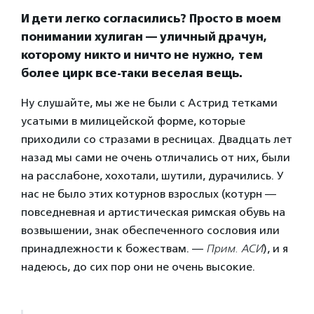
И дети легко согласились? Просто в моем
понимании хулиган — уличный драчун,
которому никто и ничто не нужно, тем
более цирк все-таки веселая вещь.
Ну слушайте, мы же не были с Астрид тетками
усатыми в милицейской форме, которые
приходили со стразами в ресницах. Двадцать лет
назад мы сами не очень отличались от них, были
на расслабоне, хохотали, шутили, дурачились. У
нас не было этих котурнов взрослых (котурн —
повседневная и артистическая римская обувь на
возвышении, знак обеспеченного сословия или
принадлежности к божествам. —
Прим. АСИ
), и я
надеюсь, до сих пор они не очень высокие.