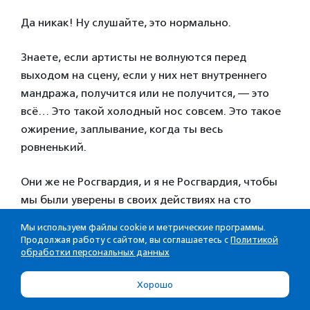
Да никак! Ну слушайте, это нормально.
Знаете, если артисты не волнуются перед
выходом на сцену, если у них нет внутреннего
мандража, получится или не получится, — это
всё… Это такой холодный нос совсем. Это такое
ожирение, заплывание, когда ты весь
ровненький.
Они же не Росгвардия, и я не Росгвардия, чтобы
мы были уверены в своих действиях на сто
процентов. Те ребята [Росгвардия] без страха и
Мы используем файлы cookie и метрические программы.
упрека существуют, у них нет комплексов и
Продолжая работу с сайтом, вы соглашаетесь с
Политикой
синдромов самозванца, они четко понимают, что
обработки персональных данных
делают, отдают себе отчет во всем. Наша
Хорошо
отрасль, наверное, немножко про другое.