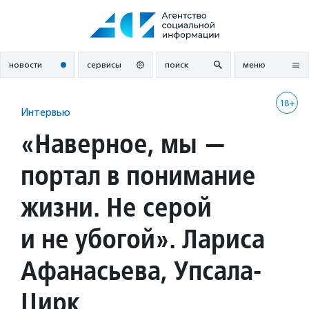
Перейти
к
содержанию
новости
сервисы
поиск
меню
18+
Интервью
«Наверное, мы —
портал в понимание
жизни. Не серой
и не убогой». Лариса
Афанасьева, Упсала-
Цирк