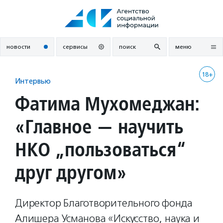
Перейти
к
содержанию
новости
сервисы
поиск
меню
18+
Интервью
Фатима Мухомеджан:
«Главное — научить
НКО „пользоваться“
друг другом»
Директор Благотворительного фонда
Алишера Усманова «Искусство, наука и