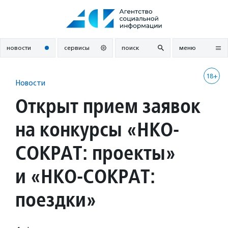
Перейти
к
содержанию
новости
сервисы
поиск
меню
18+
Новости
Открыт прием заявок
на конкурсы «НКО-
СОКРАТ: проекты»
и «НКО-СОКРАТ:
поездки»