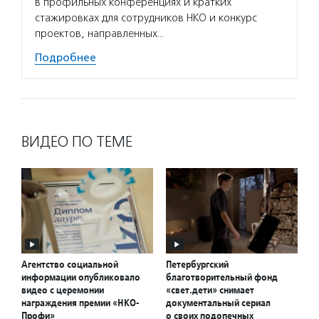
в профильных конференциях и кратких
новост
стажировках для сотрудников НКО и конкурс
расска
проектов, направленных…
некомм
Подробнее
Подро
ВИДЕО ПО ТЕМЕ
Агентство социальной
Петербургский
информации опубликовало
благотворительный фонд
видео с церемонии
«свет.дети» снимает
награждения премии «НКО-
документальный сериал
Профи»
о своих подопечных