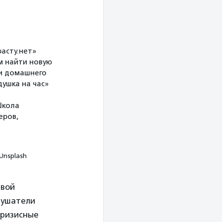
асту.нет»
 найти новую
ки домашнего
душка на час»
Школа
еров,
Unsplash
рвой
лушатели
кризисные