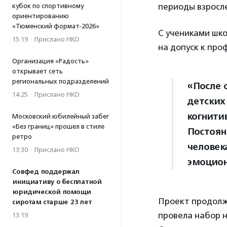
периоды взросл
кубок по спортивному
ориентированию
«Тюменский формат-2026»
С учениками шко
15:19
·
Прислано НКО
на допуск к про
Организация «Радость»
открывает сеть
региональных подразделений
«После 
14:25
·
Прислано НКО
детских
когнити
Московский юбилейный забег
«Без границ» прошел в стиле
Постоян
ретро
человек
13:30
·
Прислано НКО
эмоцион
Совфед поддержал
инициативу о бесплатной
юридической помощи
Проект продолж
сиротам старше 23 лет
провела набор н
13:19