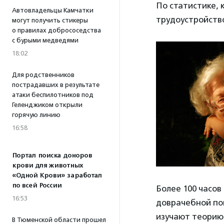
По статистике,
Автовладельцы Камчатки
трудоустройство
могут получить стикеры
о правилах добрососедства
с бурыми медведями
18:02
Для родственников
пострадавших в результате
атаки беспилотников под
Геленджиком открыли
горячую линию
16:58
Портал поиска доноров
крови для животных
«Одной Крови» заработал
по всей России
Более 100 часов
16:53
доврачебной по
изучают теорию
В Тюменской области прошел