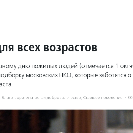
ля всех возрастов
ному дню пожилых людей (отмечается 1 октя
одборку московских НКО, которые заботятся о
аста.
Благотвори­тель­ность и доброволь­чест­во
,
Старшее поколение
·
30