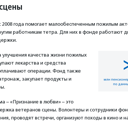
 сцены
с 2008 года помогает малообеспеченным пожилым акт
ругим работникам тетра. Для них в фонде работают д
держки.
а улучшения качества жизни пожилых
упают лекарства и средства
оплачивают операции. Фонд также
атронаж, закупает продукты и
млн пенсионе
по данны
ы.
а – «Признание в любви» – это
ержка ветеранов сцены. Волонтеры и сотрудники фо
ия, проводят встречи, организуют походы в кино и на