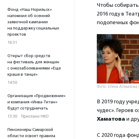
Чтобы собирать 
Фонд «Наш Норильск»
2016 году в Теа
напомнил об осенней
подопечных фон
заявочной кампании
на поддержку социальных
проектов
16:31
Открыт сбор средств
на фестиваль для женщин
с онкозаболеваниями «Еще
краше в танце»
14:50
Фото: Елена Алмазов
Организация «Продвижение»
В 2019 году учр
и компания «Инва-Титан»
будут сотрудничать
чудес». Героев 
13:30
·
Прислано НКО
Хаматова
и дру
Пенсионеры Самарской
С 2020 года фон
области освоят правила