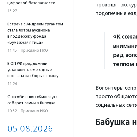
цифровой безопасности
проводят экскур
13:27
подопечные езд
Встреча с Андреем Ургантом
стала лотом аукциона
«К сожа
в поддержку фонда
«Бумажная птица»
внимани
11:45
·
Прислано НКО
рад вол
теплом 
В ОП РФ предложили
установить ежегодные
выплаты на сборы в школу
11:24
Волонтеры сопро
просто общаютс
Стихобиатлон «Км/вслух»
соберет семьи в Липецке
социальных сетя
10:32
·
Прислано НКО
Бабушка н
05.08.2026