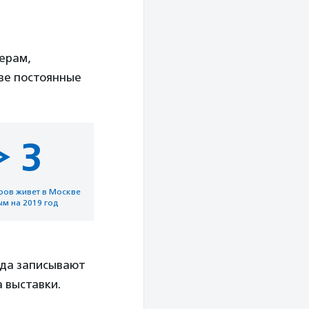
ерам,
ве постоянные
> 3
ров живет в Москве
м на 2019 год
нда записывают
 выставки.