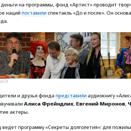
деньги на программы, фонд «Артист» проводит творч
тре наций
поставили
спектакль «До и после». Он основ
да.
а/АСИ
едители и друзья фонда
представили
аудиокнигу «Алис
озвучивали
Алиса Фрейндлих
,
Евгений Миронов
,
гие актеры.
д ведет программу «Секреты долголетия»: для пожилы