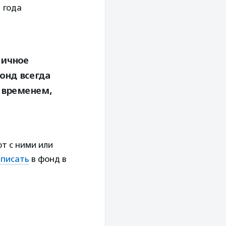
1 года
.
личное
онд всегда
 временем,
т с ними или
аписать
в фонд в