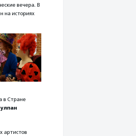
еские вечера. В
ан на историях
а в Стране
Чулпан
х артистов