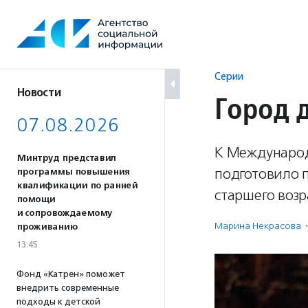
Перейти
к
содержанию
Серии
Новости
Город д
07.08.2026
К Международ
Минтруд представил
подготовило п
программы повышения
квалификации по ранней
старшего возр
помощи
и сопровождаемому
Марина Некрасова
·
проживанию
13:45
Фонд «Катрен» поможет
внедрить современные
подходы к детской