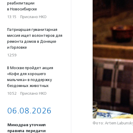
реабилитации
в Новосибирске
13:15
·
Прислано НКО
Патриаршая гуманитарная
миссия ищет волонтеров для
ремонта домов в Донецке
и Горловке
12:59
В Москве пройдет акция
«Кофе для хорошего
мальчика» в поддержку
бездомных животных
10:52
·
Прислано НКО
06.08.2026
Фото: Artem Labunsky
Минздрав уточнил
правила передачи