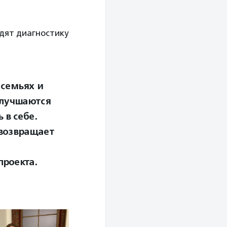
одят диагностику
 семьях и
улучшаются
 в себе.
 возвращает
проекта.