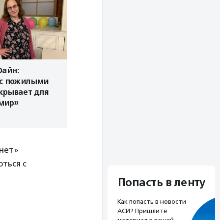
Файн:
с пожилыми
крывает для
 мир»
.нет»
оться с
Попасть в ленту
Как попасть в новости
АСИ? Пришлите