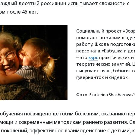
 каждый десятый россиянин испытывает сложности с
м после 45 лет.
Социальный проект «Возр
помогает пожилым людям
работу. Школа подготов
персонала «Бабушка и де
– это
к
у
рс
практических и
теоретических занятий. 
выпускает нянь, бэбиситт
гувернанток и сиделок.
Фото: Ekaterina Shakharova / 
 обучения посвящено детским болезням, оказанию пе
мощи и современным методикам раннего развития. С
 поколений, эффективное взаимодействие с детьми, 