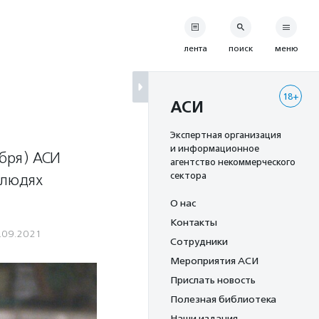
лента
поиск
меню
18+
АСИ
Экспертная организация
и информационное
бря) АСИ
агентство некоммерческого
сектора
 людях
О нас
Контакты
.09.2021
Сотрудники
Мероприятия АСИ
Прислать новость
Полезная библиотека
Наши издания