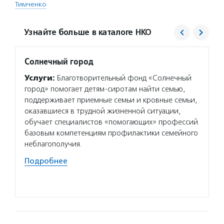
Тимченко
Узнайте больше в каталоге НКО
Солнечный город
Нацио
от же
Услуги:
Благотворительный фонд «Солнечный
Услуг
город» помогает детям-сиротам найти семью,
от жес
поддерживает приемные семьи и кровные семьи,
психол
оказавшиеся в трудной жизненной ситуации,
развив
обучает специалистов «помогающих» профессий
реабил
базовым компетенциям профилактики семейного
семей 
неблагополучия.
консул
Подробнее
проект
Подро