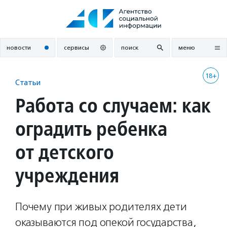
Перейти
к
содержанию
новости
сервисы
поиск
меню
18+
Статьи
Работа со случаем: как
оградить ребенка
от детского
учреждения
Почему при живых родителях дети
оказываются под опекой государства,