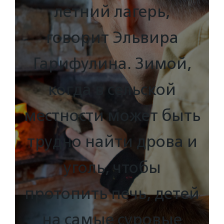
летний лагерь,
говорит Эльвира
Гарифулина. Зимой,
когда в сельской
местности может быть
трудно найти дрова и
уголь, чтобы
протопить печь, детей
на самые суровые