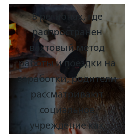
В регионах, где
распространен
вахтовый метод
работы и поездки на
заработки, родители
рассматривают
социальное
учреждение как