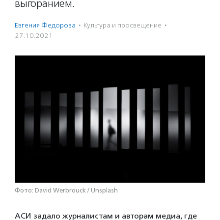
выгоранием.
Евгения Федорова
·
Культура и просвещение
·
27.10.2021
Фото: David Werbrouck / Unsplash
АСИ задало журналистам и авторам медиа, где