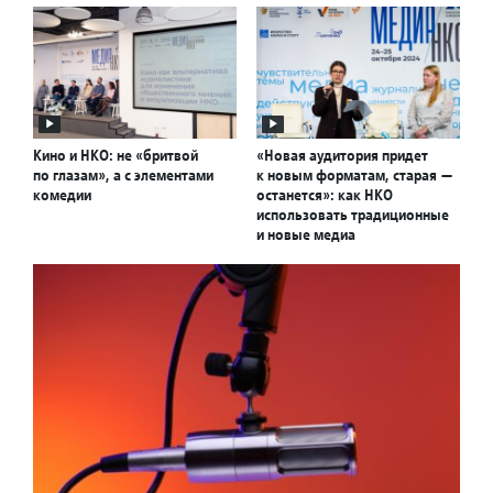
Кино и НКО: не «бритвой
«Новая аудитория придет
по глазам», а с элементами
к новым форматам, старая —
комедии
останется»: как НКО
использовать традиционные
и новые медиа