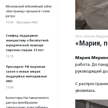
Московский юбилейный забег
«Без границ» прошел в стиле
ретро
13:30
·
Прислано НКО
Совфед поддержал
Фото: Евгения Федоро
«Мария, 
инициативу о бесплатной
юридической помощи
сиротам старше 23 лет
13:19
Мария Мерин
работа. До пан
Президент РФ подписал
руководящей до
закон о новых мерах
поддержки молодежных
НКО
С распространен
13:04
уволилась.
Волонтеры Наставнического
центра преобразили
территорию дома ребенка