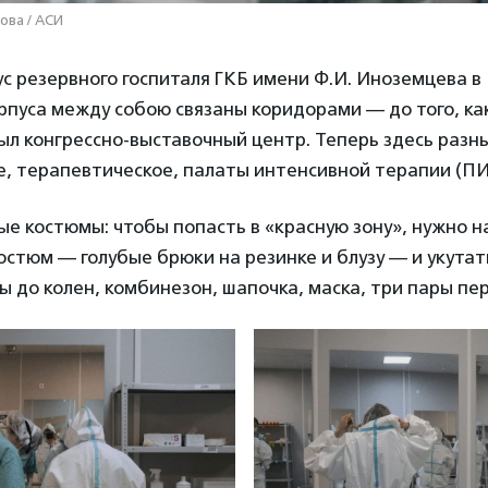
ова / АСИ
с резервного госпиталя ГКБ имени Ф.И. Иноземцева в
рпуса между собою связаны коридорами — до того, ка
был конгрессно-выставочный центр. Теперь здесь раз
, терапевтическое, палаты интенсивной терапии (П
е костюмы: чтобы попасть в «красную зону», нужно н
остюм — голубые брюки на резинке и блузу — и укута
 до колен, комбинезон, шапочка, маска, три пары пер