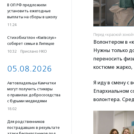
В ОП РФ предложили
установить ежегодные
выплаты на сборы в школу
11:24
Перед «красной зоной»
Стихобиатлон «Км/вслух»
Волонтером в «
соберет семьи в Липецке
Нужны только д
10:32
·
Прислано НКО
переносить физи
костюме жарко, 
05.08.2026
Я иду в смену с
Автовладельцы Камчатки
могут получить стикеры
Епархиальном с
о правилах добрососедства
волонтера. Сред
с бурыми медведями
18:02
Для родственников
пострадавших в результате
атаки беспилотников под