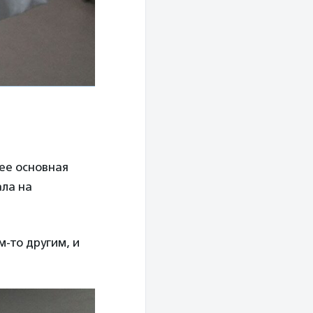
ее основная
ала на
-то другим, и