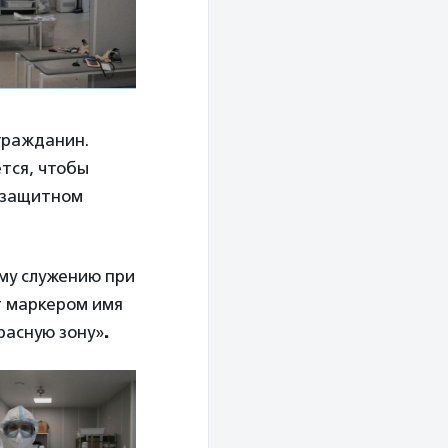
гражданин.
тся, чтобы
В защитном
ому служению при
т маркером имя
расную зону»
.