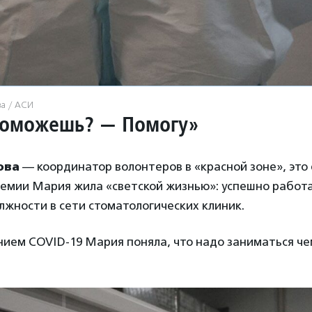
ва / АСИ
поможешь? — Помогу
»
ова
— координатор волонтеров в «красной зоне», это 
демии Мария жила «светской жизнью»: успешно работ
лжности в сети стоматологических клиник.
ием COVID-19 Мария поняла, что надо заниматься чем