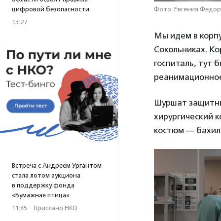
Фото: Евгения Федор
цифровой безопасности
13:27
Мы идем в корпу
Сокольниках. Ко
госпиталь, тут 
реанимационное
Шуршат защитны
хирургический к
костюм — бахилы
Встреча с Андреем Ургантом
стала лотом аукциона
в поддержку фонда
«Бумажная птица»
11:45
·
Прислано НКО