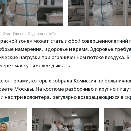
. Фото: Евгения Федорова / АСИ
красной зоне» может стать любой совершеннолетний 
обрые намерения, здоровье и время. Здоровье требуе
ческие нагрузки при ограниченном потоке воздуха. 
через маску тяжелее дышать.
 волонтерами, которых собрала Комиссия по больничн
овете Москвы. На костюме разборчиво и крупно пишу
и нас три волонтера, регулярно возвращающихся в «к