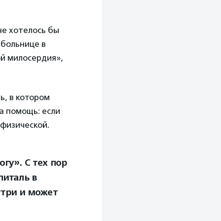
не хотелось бы
 больнице в
ой милосердия»,
ь, в котором
а помощь: если
физической.
гу». С тех пор
питаль в
утри и может