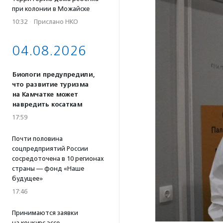
при колонии в Можайске
10:32
·
Прислано НКО
04.08.2026
Биологи предупредили,
что развитие туризма
на Камчатке может
навредить косаткам
17:59
Почти половина
соцпредприятий России
сосредоточена в 10 регионах
страны — фонд «Наше
будущее»
17:46
Принимаются заявки
на конкурс эссе