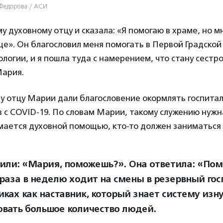
 Федорова / АСИ
му духовному отцу и сказала: «Я помогаю в храме, но м
ще». Он благословил меня помогать в Первой Градской
логии, и я пошла туда с намерением, что стану сестр
ария.
 отцу Марии дали благословение окормлять госпитал
 с COVID-19. По словам Марии, такому служению нужн
мается духовной помощью, кто-то должен заниматься 
сили: «Мария, поможешь?». Она ответила: «Помо
 раза в неделю ходит на смены в резервный гос
иках как наставник, который знает систему изн
овать большое количество людей.