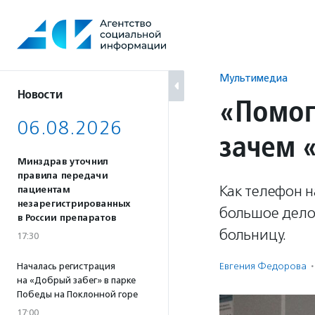
Перейти
к
содержанию
Мультимедиа
Новости
«Помог
06.08.2026
зачем 
Минздрав уточнил
правила передачи
Как телефон н
пациентам
незарегистрированных
большое дело
в России препаратов
больницу.
17:30
Евгения Федорова
·
Началась регистрация
на «Добрый забег» в парке
Победы на Поклонной горе
17:00