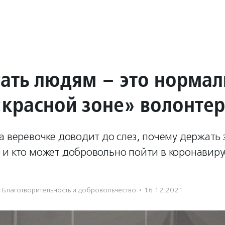
ать людям – это нормал
«красной зоне» волонте
а веревочке доводит до слез, почему держать з
 и кто может добровольно пойти в коронавир
Благотвори­тель­ность и доброволь­чест­во
·
16.12.2021