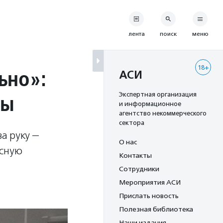
лента
поиск
меню
18+
ьно»:
АСИ
ры
Экспертная организация
и информационное
агентство некоммерческого
сектора
а руку —
О нас
усную
Контакты
Сотрудники
Мероприятия АСИ
Прислать новость
Полезная библиотека
Наши издания