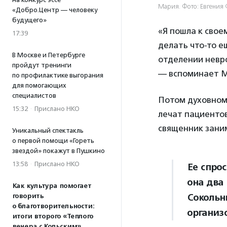
Мария. Фото: Евгения
«Добро.Центр — человеку
будущего»
«Я пошла к свое
17:39
делать что-то е
В Москве и Петербурге
отделении невро
пройдут тренинги
— вспоминает М
по профилактике выгорания
для помогающих
специалистов
Потом духовному
15:32
·
Прислано НКО
лечат пациентов
священник зани
Уникальный спектакль
о первой помощи «Гореть
звездой» покажут в Пушкино
13:58
·
Прислано НКО
Ее спро
она два
Как культура помогает
Сокольн
говорить
о благотворительности:
организ
итоги второго «Теплого
вечера с Кольским»