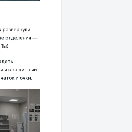
к развернули
ные отделения —
ИТы)
адеть
ться в защитный
чаток и очки.