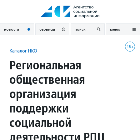
Перейти
к
содержанию
новости
сервисы
поиск
меню
18+
Каталог НКО
Региональная
общественная
организация
поддержки
социальной
деятельности РПЦ