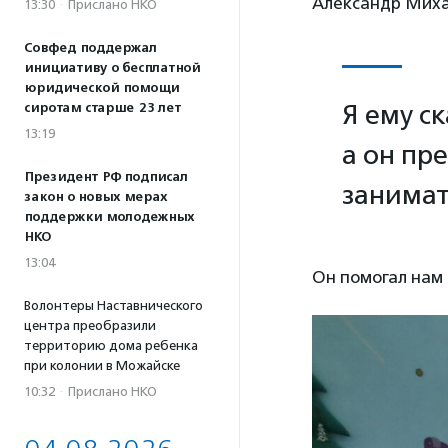
Александр Миха
13:30
·
Прислано НКО
Совфед поддержал
инициативу о бесплатной
юридической помощи
Я ему с
сиротам старше 23 лет
13:19
а он пр
Президент РФ подписал
занимат
закон о новых мерах
поддержки молодежных
НКО
13:04
Он помогал нам 
Волонтеры Наставнического
центра преобразили
территорию дома ребенка
при колонии в Можайске
10:32
·
Прислано НКО