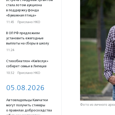
стала лотом аукциона
в поддержку фонда
«Бумажная птица»
11:45
·
Прислано НКО
В ОП РФ предложили
установить ежегодные
выплаты на сборы в школу
11:24
Стихобиатлон «Км/вслух»
соберет семьи в Липецке
10:32
·
Прислано НКО
05.08.2026
Автовладельцы Камчатки
Фото из личного арх
могут получить стикеры
о правилах добрососедства