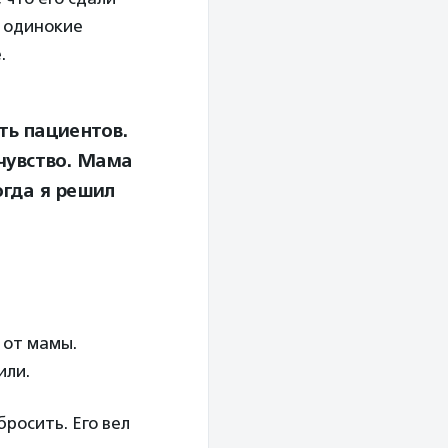
и одинокие
.
ть пациентов.
 чувство. Мама
огда я решил
 от мамы.
или.
бросить. Его вел