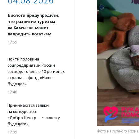
04.08.2026
Биологи предупредили,
что развитие туризма
на Камчатке может
навредить косаткам
17:59
Почти половина
соцпредприятий России
сосредоточена в 10 регионах
страны — фонд «Наше
будущее»
17:46
Принимаются заявки
на конкурс эссе
«Добро.Центр — человеку
будущего»
Фото из личного архи
17:39