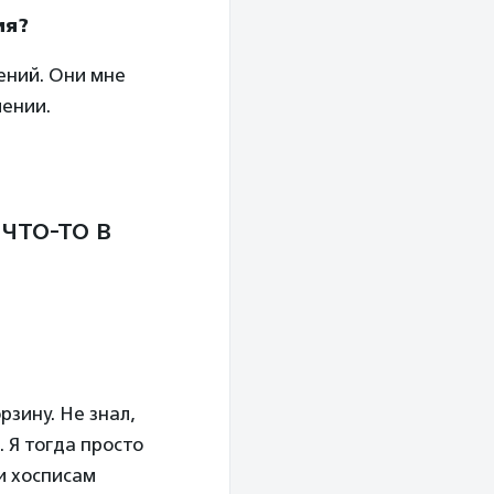
ия?
ений. Они мне
лении.
что-то в
рзину. Не знал,
 Я тогда просто
и хосписам