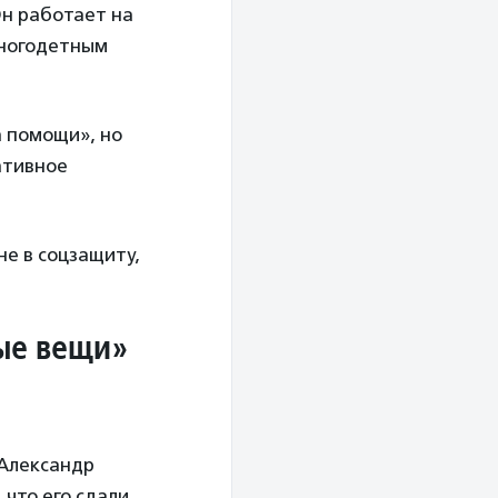
Он работает на
многодетным
а помощи», но
ативное
не в соцзащиту,
ные вещи»
 Александр
 что его сдали