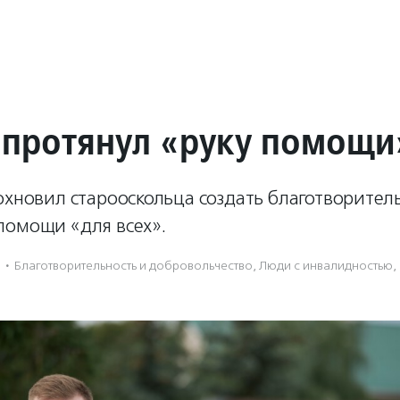
 протянул «руку помощи
охновил старооскольца создать благотворител
помощи «для всех».
·
Благотвори­тель­ность и доброволь­чест­во
,
Люди с инвалидностью
,