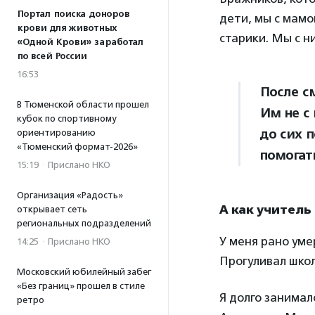
Портал поиска доноров
дети, мы с мамо
крови для животных
старики. Мы с н
«Одной Крови» заработал
по всей России
16:53
После с
В Тюменской области прошел
Им не с
кубок по спортивному
до сих п
ориентированию
«Тюменский формат-2026»
помогат
15:19
·
Прислано НКО
Организация «Радость»
А как учитель
открывает сеть
региональных подразделений
У меня рано уме
14:25
·
Прислано НКО
Прогуливал школ
Московский юбилейный забег
«Без границ» прошел в стиле
Я долго занимал
ретро