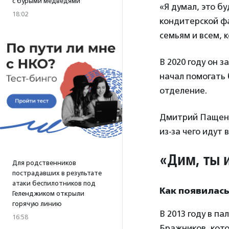
с бурыми медведями
«Я думал, это б
18:02
кондитерской ф
семьям и всем, 
В 2020 году он 
начал помогать 
отделение.
Дмитрий Пащенко
из-за чего идут 
«Дим, ты 
Для родственников
пострадавших в результате
атаки беспилотников под
Как появилас
Геленджиком открыли
горячую линию
В 2013 году в п
16:58
Бражников, кото