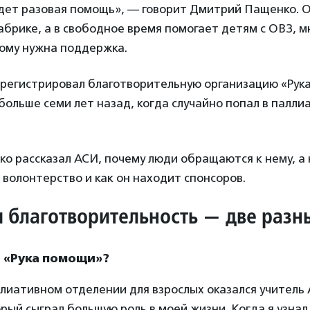
удет разовая помощь», — говорит Дмитрий Пащенко. 
абрике, а в свободное время помогает детям с ОВЗ, 
кому нужна поддержка.
зарегистрировал благотворительную организацию «Рук
больше семи лет назад, когда случайно попал в палли
 рассказал АСИ, почему люди обращаются к нему, а 
в волонтерство и как он находит спонсоров.
и благотворительность — две раз
ь «Рука помощи»?
аллиативном отделении для взрослых оказался учитель
рый сыграл большую роль в моей жизни. Когда я узнал,