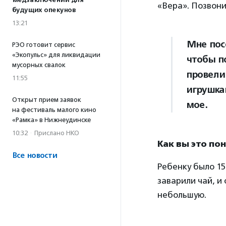
медзаключений для
«Вера». Позвони
будущих опекунов
13:21
Мне пос
РЭО готовит сервис
«Экопульс» для ликвидации
чтобы п
мусорных свалок
провели 
11:55
игрушка
Открыт прием заявок
мое.
на фестиваль малого кино
«Рамка» в Нижнеудинске
10:32
·
Прислано НКО
Как вы это по
Все новости
Ребенку было 15
заварили чай, и
небольшую.