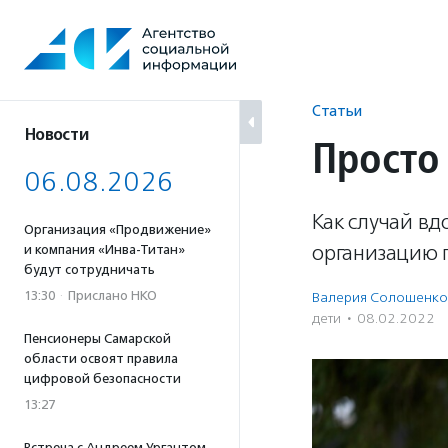
Перейти
к
содержанию
Статьи
Новости
Просто
06.08.2026
Как случай вд
Организация «Продвижение»
организацию 
и компания «Инва-Титан»
будут сотрудничать
13:30
·
Прислано НКО
Валерия Солошенко
дети
·
08.02.2022
Пенсионеры Самарской
области освоят правила
цифровой безопасности
13:27
Встреча с Андреем Ургантом