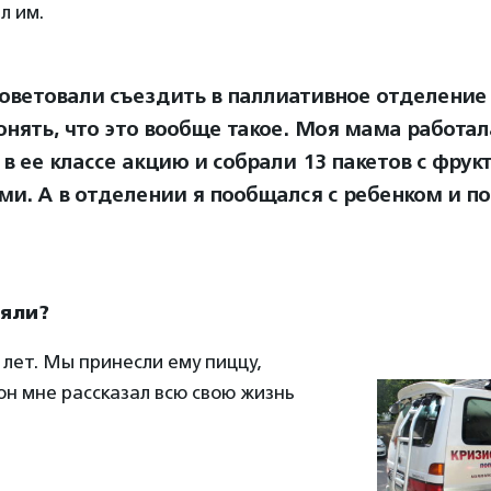
л им.
оветовали съездить в паллиативное отделение 
онять, что это вообще такое. Моя мама работал
в ее классе акцию и собрали 13 пакетов с фрук
ми. А в отделении я пообщался с ребенком и по
няли?
 лет. Мы принесли ему пиццу,
 он мне рассказал всю свою жизнь