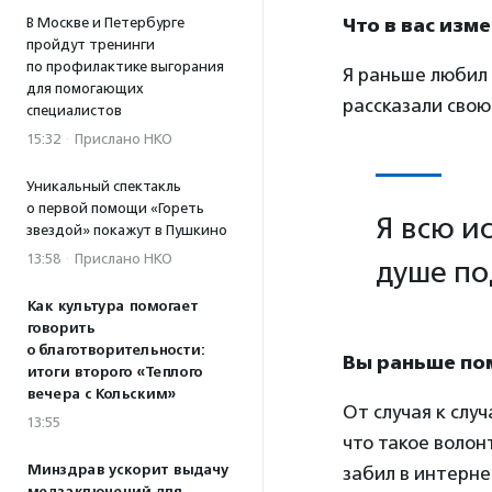
Что в вас изм
В Москве и Петербурге
пройдут тренинги
по профилактике выгорания
Я раньше любил 
для помогающих
рассказали свою
специалистов
15:32
·
Прислано НКО
Уникальный спектакль
о первой помощи «Гореть
Я всю и
звездой» покажут в Пушкино
13:58
·
Прислано НКО
душе по
Как культура помогает
говорить
о благотворительности:
Вы раньше по
итоги второго «Теплого
вечера с Кольским»
От случая к слу
13:55
что такое волон
Минздрав ускорит выдачу
забил в интерн