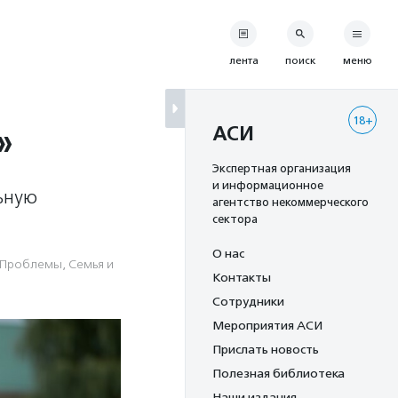
лента
поиск
меню
18+
»
АСИ
Экспертная организация
и информационное
ьную
агентство некоммерческого
сектора
О нас
Проблемы
,
Семья и
Контакты
Сотрудники
Мероприятия АСИ
Прислать новость
Полезная библиотека
Наши издания