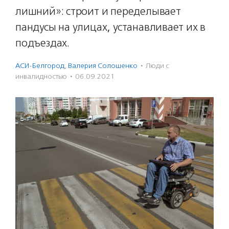
лишний»: строит и переделывает
пандусы на улицах, устанавливает их в
подъездах.
АСИ-Белгород
,
Валерия Солошенко
·
Люди с
инвалидностью
·
06.09.2021