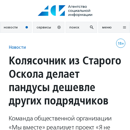
Перейти
к
содержанию
новости
сервисы
поиск
меню
18+
Новости
Колясочник из Старого
Оскола делает
пандусы дешевле
других подрядчиков
Команда общественной организации
«Мы вместе» реализует проект «Я не