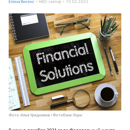
Елена Висенс
·
НКО-сектор
·
15.02.2022
Фото: Илья Урядников / Фотобанк Лори