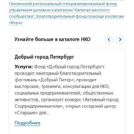
Пензенский региональный специализированный фонд
управления целевым капиталом "Капитал местного
сообщества"
,
Благотворительный фонд помощи хосписам
«Вера»
Узнайте больше в каталоге НКО
Добрый город Петербург
Капит
Услуги:
Фонд «Добрый город Петербург»
Услуг
проводит ежегодный благотворительный
капита
фестиваль «Добрый Питер», проводит
провод
мастерские, тренинги, консультации для НКО,
конкур
социальных предпринимателей, общественных
и иниц
активистов, организует конкурс «Активный город.
Подро
Соцпредприниматели», открыл соседский центр
«Старшие» для…
Подробнее