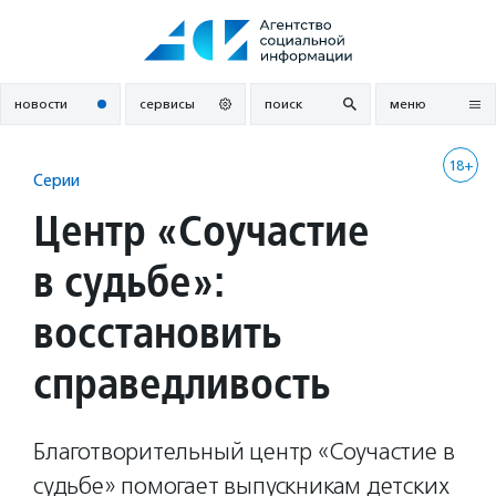
Перейти
к
содержанию
новости
сервисы
поиск
меню
18+
Серии
Центр «Соучастие
в судьбе»:
восстановить
справедливость
Благотворительный центр «Соучастие в
судьбе» помогает выпускникам детских