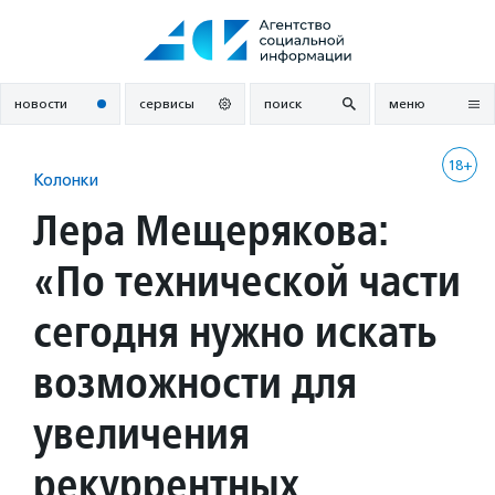
Перейти
к
содержанию
новости
сервисы
поиск
меню
18+
Колонки
Лера Мещерякова:
«По технической части
сегодня нужно искать
возможности для
увеличения
рекуррентных