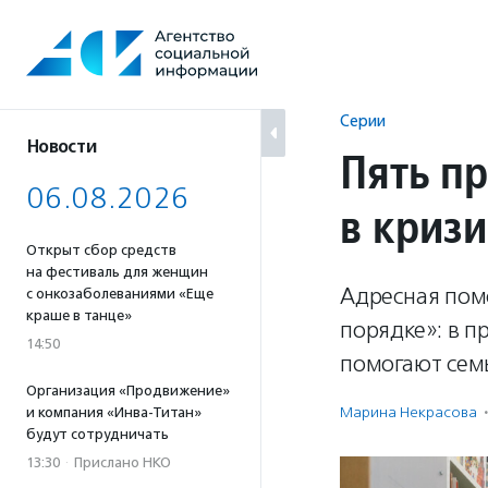
Перейти
к
содержанию
Серии
Новости
Пять п
06.08.2026
в кризи
Открыт сбор средств
на фестиваль для женщин
Адресная пом
с онкозаболеваниями «Еще
краше в танце»
порядке»: в п
14:50
помогают семь
Организация «Продвижение»
Марина Некрасова
·
и компания «Инва-Титан»
будут сотрудничать
13:30
·
Прислано НКО