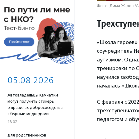
Фото: Дима Жаров /
Трехступе
«Школа героев» 
соучредитель
Н
аутизмом. Одна
тренировки по О
научился свобод
05.08.2026
началась «Школа
Автовладельцы Камчатки
С февраля с 202
могут получить стикеры
о правилах добрососедства
трехступенчатое
с бурыми медведями
педагогом и об
18:02
Для родственников