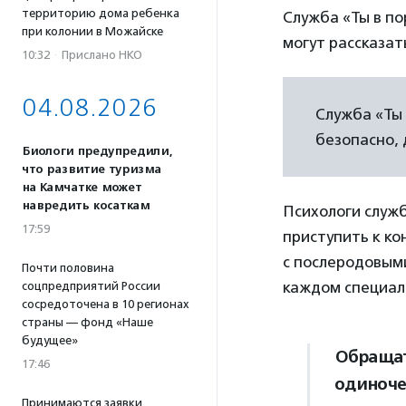
территорию дома ребенка
Служба «Ты в п
при колонии в Можайске
могут рассказат
10:32
·
Прислано НКО
04.08.2026
Служба «Ты 
безопасно, 
Биологи предупредили,
что развитие туризма
на Камчатке может
навредить косаткам
Психологи служ
17:59
приступить к к
с послеродовым
Почти половина
каждом специали
соцпредприятий России
сосредоточена в 10 регионах
страны — фонд «Наше
будущее»
Обращат
17:46
одиноче
Принимаются заявки