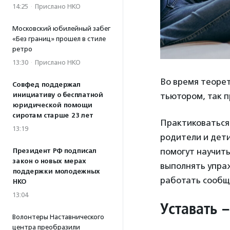
14:25
·
Прислано НКО
Московский юбилейный забег
«Без границ» прошел в стиле
ретро
13:30
·
Прислано НКО
Во время теоре
Совфед поддержал
инициативу о бесплатной
тьютором, так 
юридической помощи
сиротам старше 23 лет
Практиковаться
13:19
родители и дети
помогут научить
Президент РФ подписал
закон о новых мерах
выполнять упраж
поддержки молодежных
работать сообщ
НКО
13:04
Уставать 
Волонтеры Наставнического
центра преобразили