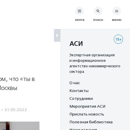
лента
поиск
меню
18+
АСИ
Экспертная организация
и информационное
агентство некоммерческого
сектора
м, что «ты в
О нас
Москвы
Контакты
Сотрудники
Мероприятия АСИ
·
31.05.2022
Прислать новость
Полезная библиотека
Наши издания