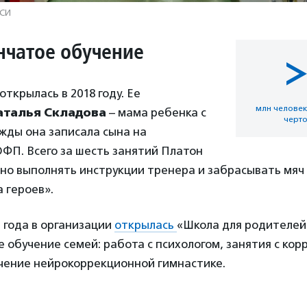
АСИ
нчатое обучение
>
открылась в 2018 году. Ее
млн человек
аталья Складова
– мама ребенка с
черто
жды она записала сына на
ФП. Всего за шесть занятий Платон
но выполнять инструкции тренера и забрасывать мяч в
 героев».
2 года в организации
открылась
«Школа для родителей 
 обучение семей: работа с психологом, занятия с ко
учение нейрокоррекционной гимнастике.