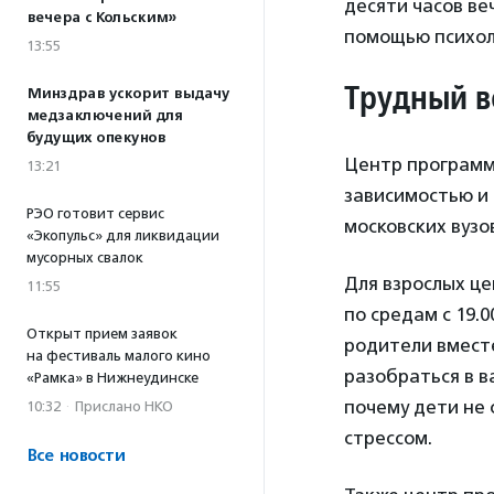
десяти часов ве
вечера с Кольским»
помощью психол
13:55
Трудный в
Минздрав ускорит выдачу
медзаключений для
будущих опекунов
Центр программ
13:21
зависимостью и 
РЭО готовит сервис
московских вузо
«Экопульс» для ликвидации
мусорных свалок
Для взрослых ц
11:55
по средам с 19.0
Открыт прием заявок
родители вмест
на фестиваль малого кино
разобраться в 
«Рамка» в Нижнеудинске
почему дети не 
10:32
·
Прислано НКО
стрессом.
Все новости