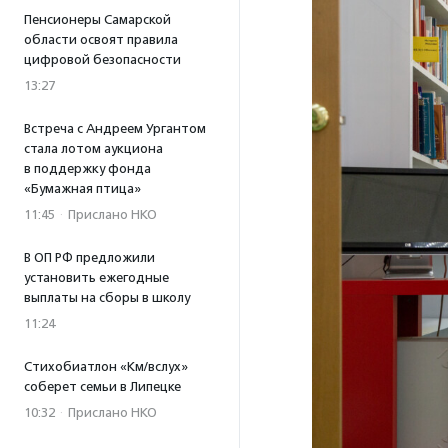
Пенсионеры Самарской
области освоят правила
цифровой безопасности
13:27
Встреча с Андреем Ургантом
стала лотом аукциона
в поддержку фонда
«Бумажная птица»
11:45
·
Прислано НКО
В ОП РФ предложили
установить ежегодные
выплаты на сборы в школу
11:24
Стихобиатлон «Км/вслух»
соберет семьи в Липецке
10:32
·
Прислано НКО