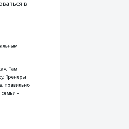
оваться в
нальным
а». Там
ку. Тренеры
а, правильно
 семьи –