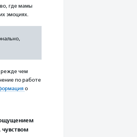
во, где мамы
их эмоциях.
онально,
Прежде чем
чение по работе
формация
о
с ощущением
, чувством