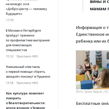
вины и 
на конкурс эссе
мамам п
«Добро.Центр — человеку
будущего»
17:39
Информация о то
В Москве и Петербурге
Единственное ис
пройдут тренинги
по профилактике выгорания
ребенка или их 
для помогающих
специалистов
15:32
·
Прислано НКО
Уникальный спектакль
о первой помощи «Гореть
звездой» покажут в Пушкино
13:58
·
Прислано НКО
Фото: Дима Жаров /А
Как культура помогает
говорить
Бесплатные онла
о благотворительности:
итоги второго «Теплого