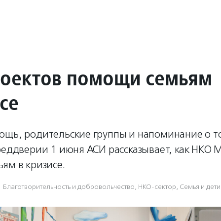
роектов помощи семьям
се
ощь, родительские группы и напоминание о то
реддверии 1 июня АСИ рассказывает, как НКО 
ям в кризисе.
Благотвори­тель­ность и доброволь­чест­во
,
НКО-сектор
,
Семья и дети