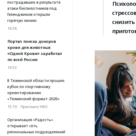
пострадавших в результате
Психоло
атаки беспилотников под
стрессо
Геленджиком открыли
горячую линию
снизить
16:58
пригото
Портал поиска доноров
крови для животных
«Одной Крови» заработал
по всей России
16:53
В Тюменской области прошел
кубок по спортивному
ориентированию
«Тюменский формат-2026»
15:19
·
Прислано НКО
Организация «Радость»
открывает сеть
региональных подразделений