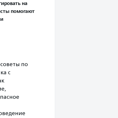
гировать на
исты помогают
 и
 советы по
ка с
ак
е,
опасное
оведение