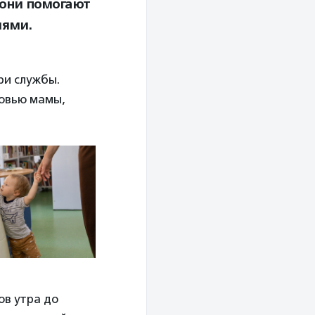
 они помогают
иями.
ри службы.
ровью мамы,
ов утра до