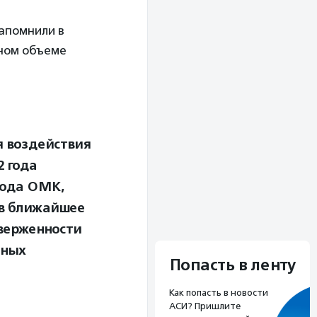
апомнили в
лном объеме
 воздействия
2 года
вода ОМК,
 в ближайшее
верженности
нных
Попасть в ленту
.
Как попасть в новости
АСИ? Пришлите