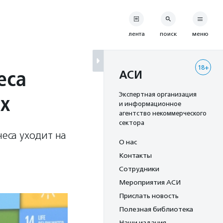
лента
поиск
меню
18+
еса
АСИ
х
Экспертная организация
и информационное
агентство некоммерческого
сектора
неса уходит на
О нас
Контакты
Сотрудники
Мероприятия АСИ
Прислать новость
Полезная библиотека
Наши издания