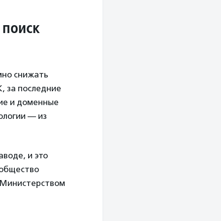
 поиск
мно снижать
, за последние
кие и доменные
ологии — из
воде, и это
ообщество
с Министерством