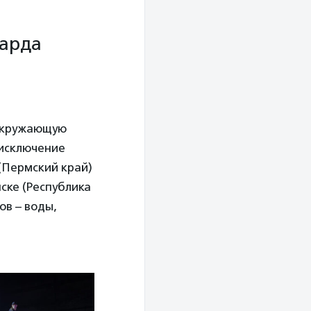
иарда
 окружающую
 исключение
(Пермский край)
нске (Республика
ов – воды,