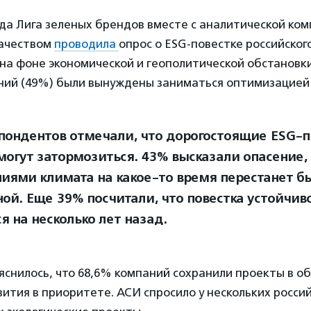
ода Лига зеленых брендов вместе с аналитической ко
качеством
проводила
опрос о ESG-повестке российског
 на фоне экономической и геополитической обстановк
ний (49%) были вынуждены заниматься оптимизацией
пондентов отмечали, что дорогостоящие ESG-п
 могут затормозиться. 43% высказали опасение, 
иями климата на какое-то время перестанет б
ной. Еще 39% посчитали, что повестка устойчив
я на несколько лет назад.
яснилось, что 68,6% компаний сохранили проекты в о
вития в приоритете. АСИ спросило у нескольких росси