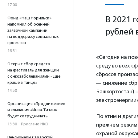
17:00
В 2021 
Фонд «Наш Норильск»
напомнил об осенней
рублей 
заявочной кампании
на поддержку социальных
проектов
16:31
«Сегодня на по
Открыт сбор средств
среду во всех с
на фестиваль для женщин
сбросов произво
с онкозаболеваниями «Еще
— снижение сбро
краше в танце»
14:50
Башкортостан) –
электроэнергии»
Организация «Продвижение»
и компания «Инва-Титан»
По этим и други
будут сотрудничать
13:30
·
Прислано НКО
прежнем режиме
охраной окружа
Пенсионеры Самарской