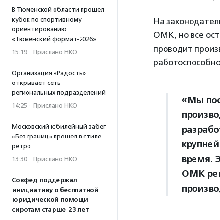
В Тюменской области прошел
кубок по спортивному
На законодател
ориентированию
ОМК, но все ост
«Тюменский формат-2026»
проводит произ
15:19
·
Прислано НКО
работоспособно
Организация «Радость»
открывает сеть
региональных подразделений
«Мы пос
14:25
·
Прислано НКО
произво
Московский юбилейный забег
разрабо
«Без границ» прошел в стиле
крупней
ретро
время. 
13:30
·
Прислано НКО
ОМК реш
Совфед поддержал
произво
инициативу о бесплатной
юридической помощи
сиротам старше 23 лет