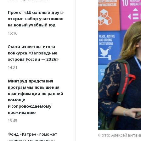
Проект «Школьный друг»
открыл набор участников
на новый учебный год
15:16
Стали известны итоги
конкурса «Заповедные
острова России — 2026»
14:21
Минтруд представил
программы повышения
квалификации по ранней
помощи
и сопровождаемому
проживанию
13:45
Фонд «Катрен» поможет
Фото: Алексей Витви
внедрить современные