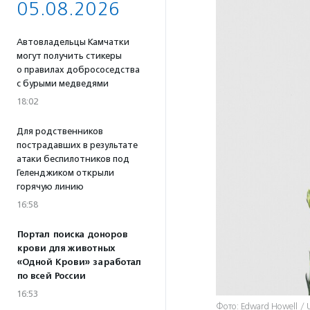
05.08.2026
Автовладельцы Камчатки
могут получить стикеры
о правилах добрососедства
с бурыми медведями
18:02
Для родственников
пострадавших в результате
атаки беспилотников под
Геленджиком открыли
горячую линию
16:58
Портал поиска доноров
крови для животных
«Одной Крови» заработал
по всей России
16:53
Фото: Edward Howell / 