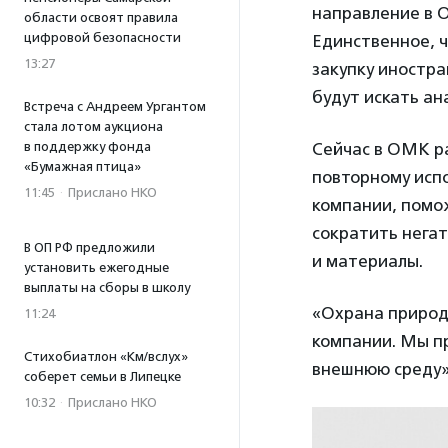
направление в 
области освоят правила
цифровой безопасности
Единственное, 
13:27
закупку иностра
будут искать ан
Встреча с Андреем Ургантом
стала лотом аукциона
в поддержку фонда
Сейчас в ОМК р
«Бумажная птица»
повторному исп
11:45
·
Прислано НКО
компании, помож
сократить негат
В ОП РФ предложили
и материалы.
установить ежегодные
выплаты на сборы в школу
«Охрана природ
11:24
компании. Мы п
Стихобиатлон «Км/вслух»
внешнюю среду»
соберет семьи в Липецке
10:32
·
Прислано НКО