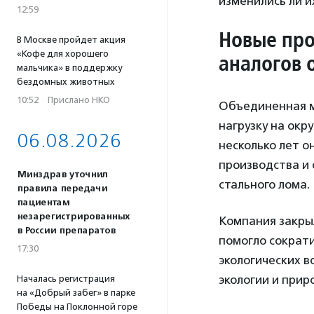
изменились ли и
12:59
Новые про
В Москве пройдет акция
«Кофе для хорошего
аналогов 
мальчика» в поддержку
бездомных животных
10:52
·
Прислано НКО
Объединенная м
нагрузку на окр
06.08.2026
несколько лет о
производства и 
Минздрав уточнил
стального лома.
правила передачи
пациентам
незарегистрированных
Компания закрыл
в России препаратов
помогло сократ
17:30
экологических в
экологии и прир
Началась регистрация
на «Добрый забег» в парке
Победы на Поклонной горе