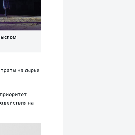
мыслом
атраты на сырье
 приоритет
здействия на