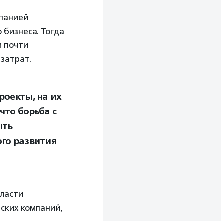
мпанией
о бизнеса. Тогда
и почти
 затрат.
роекты, на их
что борьба с
ыть
ого развития
бласти
йских компаний,