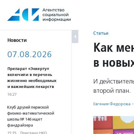
Перейти
к
содержанию
Статьи
Новости
Как ме
07.08.2026
в новы
Препарат «Энхерту»
включили в перечень
И действитель
жизненно необходимых
и важнейших лекарств
второй план.
16:27
Евгения Федорова
·
Клуб друзей пермской
физико-математической
школы № 146 ищет
фандрайзера
15:35
·
Прислано НКО