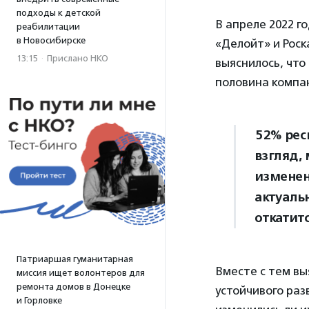
подходы к детской
В апреле 2022 г
реабилитации
в Новосибирске
«Делойт» и Рос
13:15
·
Прислано НКО
выяснилось, что
половина компа
52% рес
взгляд,
изменен
актуаль
откатитс
Патриаршая гуманитарная
Вместе с тем вы
миссия ищет волонтеров для
ремонта домов в Донецке
устойчивого раз
и Горловке