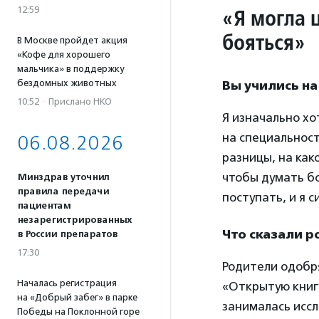
«Я могла 
12:59
бояться»
В Москве пройдет акция
«Кофе для хорошего
мальчика» в поддержку
бездомных животных
Вы учились н
10:52
·
Прислано НКО
Я изначально хо
на специальност
06.08.2026
разницы, на как
чтобы думать бо
Минздрав уточнил
правила передачи
поступать, и я 
пациентам
незарегистрированных
Что сказали 
в России препаратов
17:30
Родители одобря
Началась регистрация
«Открытую книгу
на «Добрый забег» в парке
занималась иссл
Победы на Поклонной горе