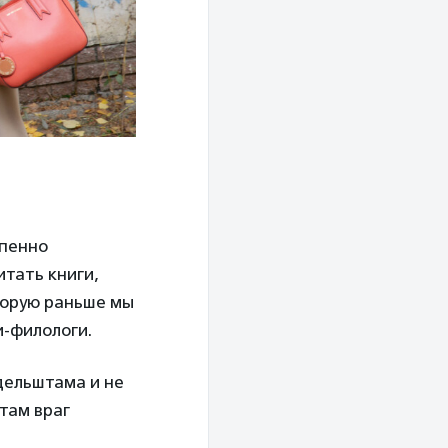
епенно
итать книги,
торую раньше мы
и-филологи.
дельштама и не
 там враг