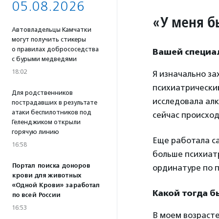
05.08.2026
«У меня б
Автовладельцы Камчатки
могут получить стикеры
о правилах добрососедства
Вашей специа
с бурыми медведями
18:02
Я изначально за
психиатрический
Для родственников
исследовала алк
пострадавших в результате
атаки беспилотников под
сейчас происход
Геленджиком открыли
горячую линию
Еще работала са
16:58
больше психиатр
Портал поиска доноров
ординатуре по п
крови для животных
«Одной Крови» заработал
Какой тогда 
по всей России
16:53
В моем возрасте