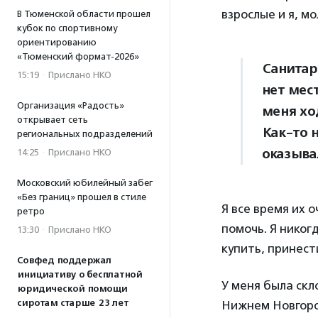
взрослые и я, м
В Тюменской области прошел
кубок по спортивному
ориентированию
«Тюменский формат-2026»
Санитарк
15:19
·
Прислано НКО
нет мест
Организация «Радость»
меня хо
открывает сеть
Как-то 
региональных подразделений
оказыва
14:25
·
Прислано НКО
Московский юбилейный забег
«Без границ» прошел в стиле
Я все время их 
ретро
помочь. Я никогд
13:30
·
Прислано НКО
купить, принести
Совфед поддержал
инициативу о бесплатной
У меня была скл
юридической помощи
сиротам старше 23 лет
Нижнем Новгоро