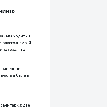
ению»
начала ходить в
 алкоголизма. Я
гипотеза, что
, наверное,
ачала я была в
.
 санитарки: две