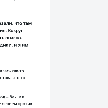
азали, что там
ия. Вокруг
ть опасно.
дили, и я им
алась как-то
готова что-то
д – бах, и в
вижением против