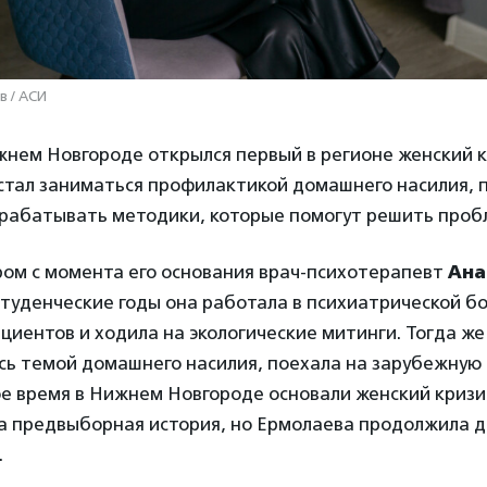
в / АСИ
ижнем Новгороде открылся первый в регионе женский 
 стал заниматься профилактикой домашнего насилия, 
рабатывать методики, которые помогут решить проб
ом с момента его основания врач-психотерапевт
Ана
 студенческие годы она работала в психиатрической б
циентов и ходила на экологические митинги. Тогда же
сь темой домашнего насилия, поехала на зарубежную 
ое время в Нижнем Новгороде основали женский кризи
а предвыборная история, но Ермолаева продолжила д
.