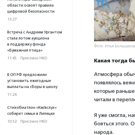
области освоят правила
цифровой безопасности
13:27
Встреча с Андреем Ургантом
стала лотом аукциона
в поддержку фонда
Фото: Илья Большаков
«Бумажная птица»
11:45
·
Прислано НКО
Какая тогда 
Атмосфера обычн
В ОП РФ предложили
установить ежегодные
появлялось веян
выплаты на сборы в школу
которые раньше
11:24
читали в перепл
Стихобиатлон «Км/вслух»
соберет семьи в Липецке
Я уже смогла, 
10:32
·
Прислано НКО
бояться этого. О
народа.