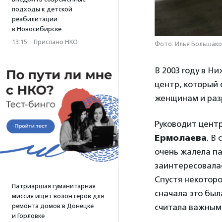
подходы к детской
реабилитации
в Новосибирске
13:15
·
Прислано НКО
Фото: Илья Большако
В 2003 году в Н
центр, который
женщинам и раз
Руководит центр
Ермолаева
. В
очень жалела па
заинтересовала
Спустя некотор
Патриаршая гуманитарная
сначала это был
миссия ищет волонтеров для
считала важным
ремонта домов в Донецке
и Горловке