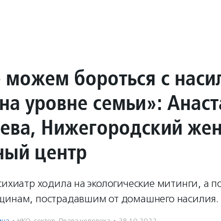
 можем бороться с наси
 на уровне семьи»: Анаст
ева, Нижегородский же
ный центр
сихиатр ходила на экологические митинги, а п
щинам, пострадавшим от домашнего насилия.
ина
·
НКО-сектор
,
Права человека
·
28.10.2022