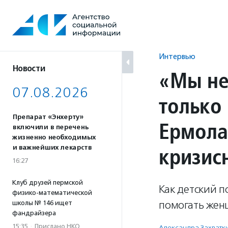
Перейти
к
содержанию
Интервью
Новости
«Мы не
07.08.2026
только
Препарат «Энхерту»
Ермола
включили в перечень
жизненно необходимых
кризис
и важнейших лекарств
16:27
Клуб друзей пермской
Как детский п
физико-математической
помогать жен
школы № 146 ищет
фандрайзера
15:35
·
Прислано НКО
Александра Захватк