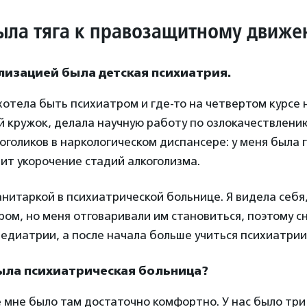
ыла тяга к правозащитному движ
лизацией была детская психиатрия.
хотела быть психиатром и где-то на четвертом курсе 
 кружок, делала научную работу по озлокачествлению
оголиков в наркологическом диспансере: у меня была 
ит укорочение стадий алкоголизма.
нитаркой в психиатрической больнице. Я видела себя
ом, но меня отговаривали им становиться, поэтому сн
едиатрии, а после начала больше учиться психиатрии
была психиатрическая больница?
 мне было там достаточно комфортно. У нас было три