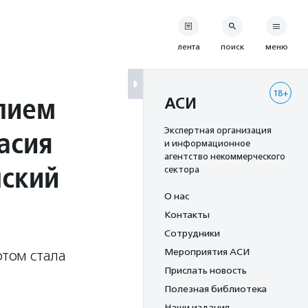
лента
поиск
меню
18+
лием
АСИ
асия
Экспертная организация
и информационное
агентство некоммерческого
нский
сектора
О нас
Контакты
Сотрудники
Мероприятия АСИ
отом стала
Прислать новость
Полезная библиотека
Наши издания