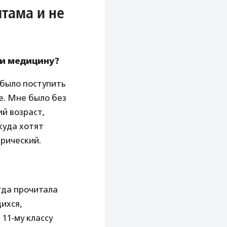
тама и не
ли медицину?
 было поступить
е. Мне было без
ий возраст,
куда хотят
трический.
гда прочитала
ихся,
11-му классу