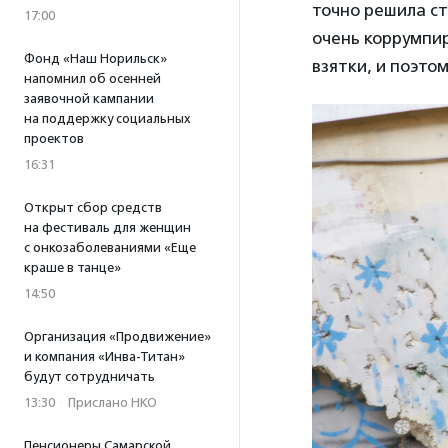
точно решила ст
17:00
очень коррумпир
Фонд «Наш Норильск»
взятки, и поэто
напомнил об осенней
заявочной кампании
на поддержку социальных
проектов
16:31
Открыт сбор средств
на фестиваль для женщин
с онкозаболеваниями «Еще
краше в танце»
14:50
Организация «Продвижение»
и компания «Инва-Титан»
будут сотрудничать
13:30
·
Прислано НКО
Пенсионеры Самарской