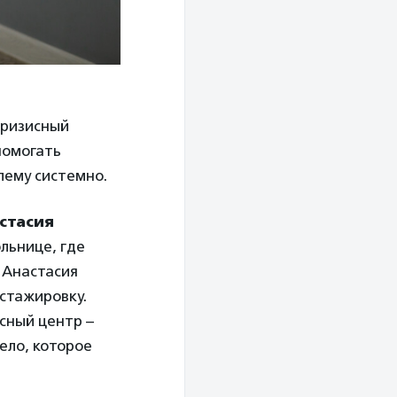
кризисный
помогать
лему системно.
стасия
ольнице, где
 Анастасия
стажировку.
сный центр –
ело, которое