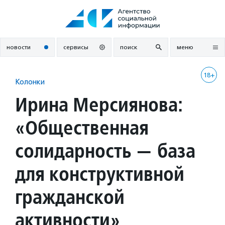
Перейти
к
содержанию
новости
сервисы
поиск
меню
18+
Колонки
Ирина Мерсиянова:
«Общественная
солидарность — база
для конструктивной
гражданской
активности»