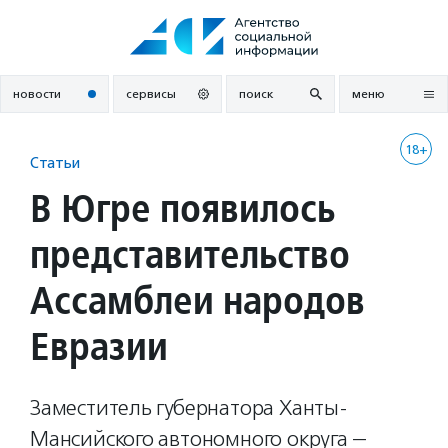
Перейти
к
содержанию
новости
сервисы
поиск
меню
18+
Статьи
В Югре появилось
представительство
Ассамблеи народов
Евразии
Заместитель губернатора Ханты-
Мансийского автономного округа —