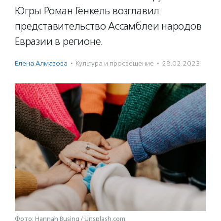
Югры Роман Генкель возглавил
представительство Ассамблеи народов
Евразии в регионе.
Елена Алмазова
·
Культура и просвещение
·
28.02.2023
Фото: Hannah Busing / Unsplash.com