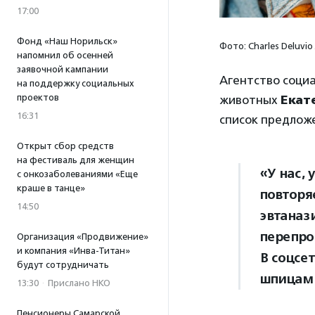
17:00
Фонд «Наш Норильск»
Фото: Charles Deluvio
напомнил об осенней
заявочной кампании
Агентство соци
на поддержку социальных
проектов
животных
Екат
16:31
список предлож
Открыт сбор средств
на фестиваль для женщин
«У нас,
с онкозаболеваниями «Еще
краше в танце»
повторя
14:50
эвтаназ
перепро
Организация «Продвижение»
и компания «Инва-Титан»
В соцсе
будут сотрудничать
шпицам 
13:30
·
Прислано НКО
Пенсионеры Самарской