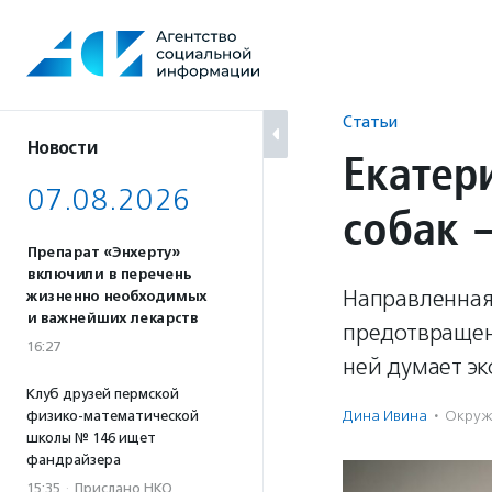
Перейти
к
содержанию
Статьи
Новости
Екатер
07.08.2026
собак 
Препарат «Энхерту»
включили в перечень
Направленная
жизненно необходимых
и важнейших лекарств
предотвращени
16:27
ней думает эк
Клуб друзей пермской
Дина Ивина
·
Окруж
физико-математической
школы № 146 ищет
фандрайзера
15:35
·
Прислано НКО