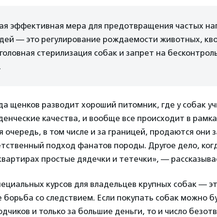
ая эффективная мера для предотвращения частых н
юдей — это регулирование рождаемости животных, кв
головная стерилизация собак и запрет на бесконтрол
.
да щенков разводит хороший питомник, где у собак у
денческие качества, и вообще все происходит в рамк
 очередь, в том числе и за границей, продаются они 
етственный подход фанатов породы. Другое дело, ко
 квартирах простые дядечки и тетечки», — рассказыв
ециальных курсов для владельцев крупных собак — эт
 борьба со следствием. Если покупать собак можно бу
дчиков и только за большие деньги, то и число безо