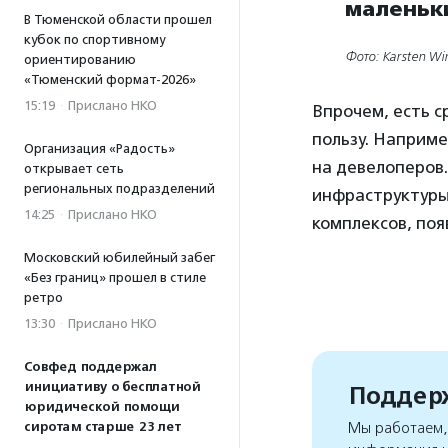
маленьк
В Тюменской области прошел
кубок по спортивному
Фото: Karsten Wi
ориентированию
«Тюменский формат-2026»
15:19
·
Прислано НКО
Впрочем, есть с
пользу. Наприм
Организация «Радость»
на девелоперов.
открывает сеть
региональных подразделений
инфраструктуры
14:25
·
Прислано НКО
комплексов, поя
Московский юбилейный забег
«Без границ» прошел в стиле
ретро
13:30
·
Прислано НКО
Совфед поддержал
инициативу о бесплатной
Поддерж
юридической помощи
сиротам старше 23 лет
Мы работаем, 