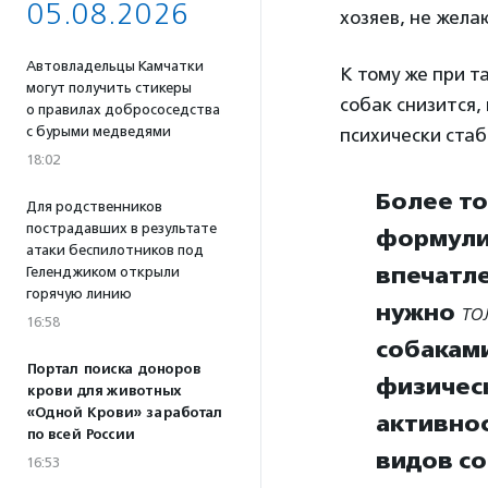
05.08.2026
хозяев, не жела
Автовладельцы Камчатки
К тому же при т
могут получить стикеры
собак снизится,
о правилах добрососедства
с бурыми медведями
психически ста
18:02
Более т
Для родственников
пострадавших в результате
формули
атаки беспилотников под
впечатле
Геленджиком открыли
горячую линию
нужно
то
16:58
собаками
Портал поиска доноров
физичес
крови для животных
«Одной Крови» заработал
активнос
по всей России
видов со
16:53