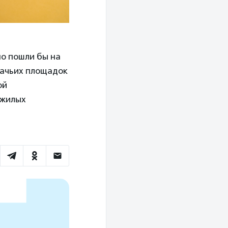
но пошли бы на
бачьих площадок
ой
 жилых