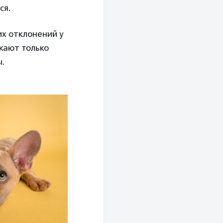
ся.
их отклонений у
скают только
ы.