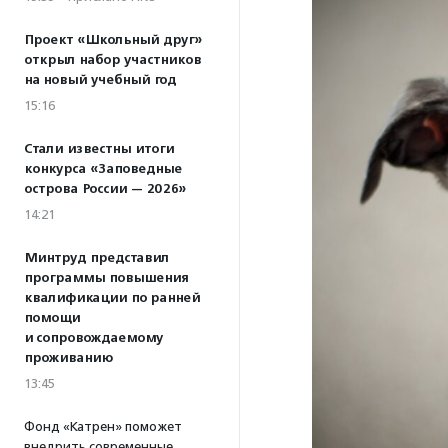
Проект «Школьный друг»
открыл набор участников
на новый учебный год
15:16
Стали известны итоги
конкурса «Заповедные
острова России — 2026»
14:21
Минтруд представил
программы повышения
квалификации по ранней
помощи
и сопровождаемому
проживанию
13:45
Фонд «Катрен» поможет
внедрить современные