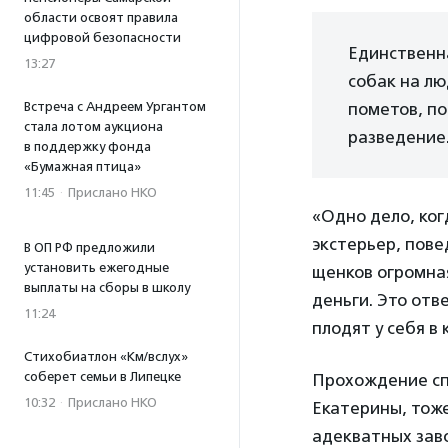
области освоят правила
цифровой безопасности
Единственн
13:27
собак на л
Встреча с Андреем Ургантом
пометов, по
стала лотом аукциона
разведение
в поддержку фонда
«Бумажная птица»
11:45
·
Прислано НКО
«Одно дело, ког
экстерьер, пове
В ОП РФ предложили
установить ежегодные
щенков огромная
выплаты на сборы в школу
деньги. Это отв
11:24
плодят у себя в
Стихобиатлон «Км/вслух»
соберет семьи в Липецке
Прохождение сп
10:32
·
Прислано НКО
Екатерины, тоже
адекватных заво