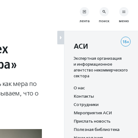
лента
поиск
меню
18+
ех
АСИ
ра»
Экспертная организация
и информационное
агентство некоммерческого
сектора
 как мера по
О нас
ываем, что о
Контакты
Сотрудники
Мероприятия АСИ
Прислать новость
Полезная библиотека
Наши издания