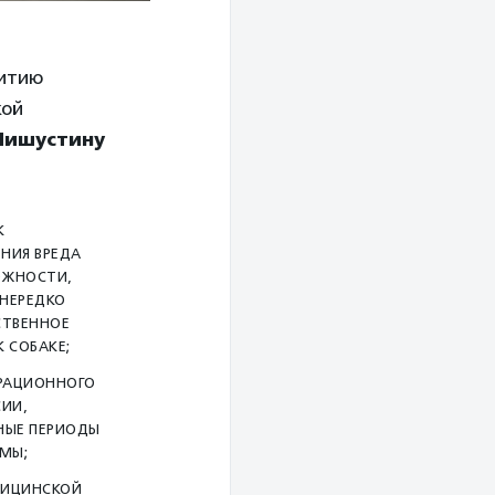
витию
кой
Мишустину
К
НИЯ ВРЕДА
ОЖНОСТИ,
 НЕРЕДКО
СТВЕННОЕ
 СОБАКЕ;
ТРАЦИОННОГО
СИИ,
НЫЕ ПЕРИОДЫ
ЕМЫ;
ДИЦИНСКОЙ