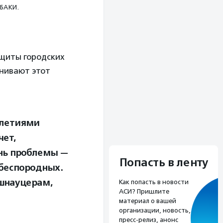
БАКИ.
ащиты городских
енивают этот
илетиями
чет,
ень проблемы —
Попасть в ленту
беспородных.
шнауцерам,
Как попасть в новости
АСИ? Пришлите
материал о вашей
организации, новость,
пресс-релиз, анонс