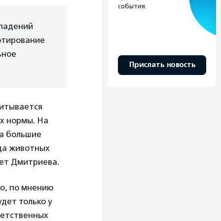
события.
ападений
отирование
ьное
Прислать новость
читывается
ах нормы. На
за большие
гда животных
ает Дмитриева.
о, по мнению
дет только у
тветственных