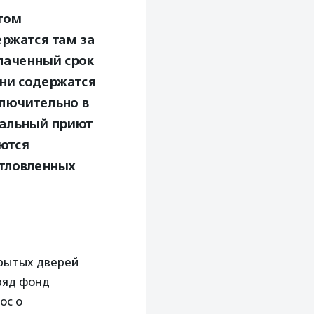
том
ержатся там за
плаченный срок
они содержатся
лючительно в
пальный приют
ются
отловленных
рытых дверей
дряд фонд
ос о