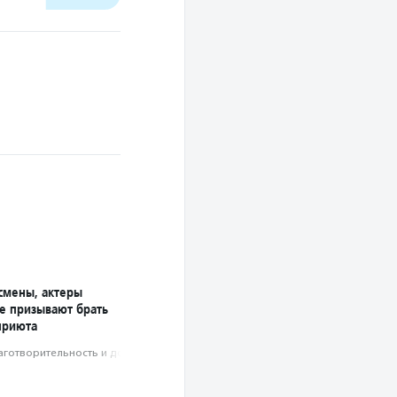
смены, актеры
е призывают брать
приюта
аготвори­тель­ность и доброволь­чест­во