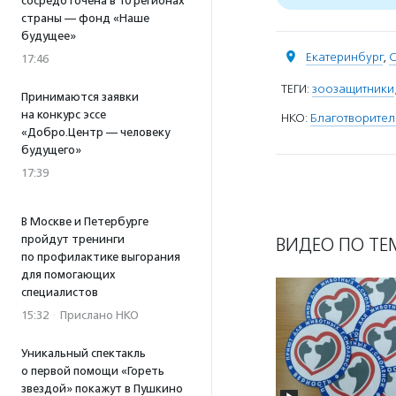
сосредоточена в 10 регионах
страны — фонд «Наше
будущее»
Екатеринбург
,
С
17:46
ТЕГИ:
зоозащитники
Принимаются заявки
на конкурс эссе
НКО:
Благотворител
«Добро.Центр — человеку
будущего»
17:39
В Москве и Петербурге
пройдут тренинги
ВИДЕО ПО ТЕ
по профилактике выгорания
для помогающих
специалистов
15:32
·
Прислано НКО
Уникальный спектакль
о первой помощи «Гореть
звездой» покажут в Пушкино