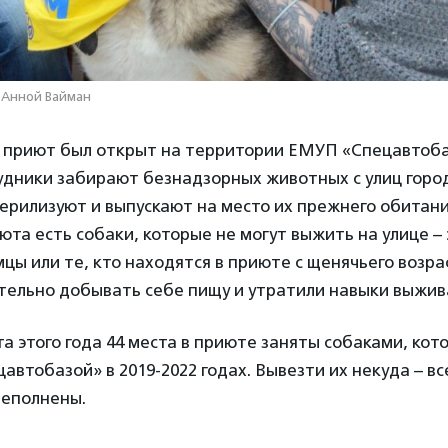
 Анной Вайман
приют был открыт на территории ЕМУП «Спецавтоба
удники забирают безнадзорных животных с улиц горо
ерилизуют и выпускают на место их прежнего обитани
та есть собаки, которые не могут выжить на улице –
ы или те, кто находятся в приюте с щенячьего возра
тельно добывать себе пищу и утратили навыки выжив
а этого года 44 места в приюте заняты собаками, кот
автобазой» в 2019-2022 годах. Вывезти их некуда – вс
еполнены.