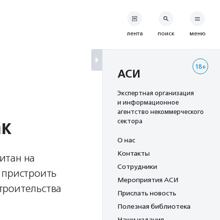
лента
поиск
меню
18+
АСИ
Экспертная организация
и информационное
агентство некоммерческого
ак
сектора
О нас
Контакты
итан на
Сотрудники
 пристроить
Мероприятия АСИ
троительства
Прислать новость
Полезная библиотека
Наши издания