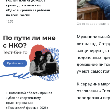
Портал поиска доноров
крови для животных
«Одной Крови» заработал
по всей России
16:53
Фото предоставлено
Муниципальный 
лет назад. Сотр
вакцинируют, ст
подопечных прию
домашние питомц
умеют самостоя
К середине март
отловлены «Спец
В Тюменской области прошел
передержки пер
кубок по спортивному
ориентированию
«Тюменский формат-2026»