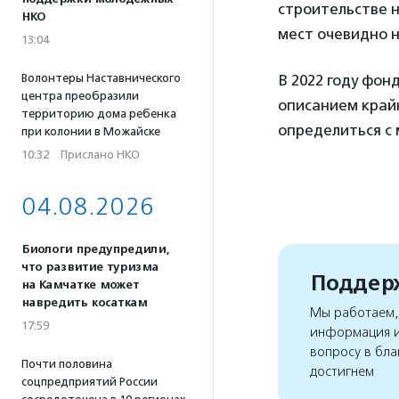
строительстве н
НКО
мест очевидно 
13:04
В 2022 году фон
Волонтеры Наставнического
центра преобразили
описанием край
территорию дома ребенка
определиться с 
при колонии в Можайске
10:32
·
Прислано НКО
04.08.2026
Биологи предупредили,
что развитие туризма
Поддерж
на Камчатке может
навредить косаткам
Мы работаем, 
17:59
информация и
вопросу в бла
Почти половина
достигнем
соцпредприятий России