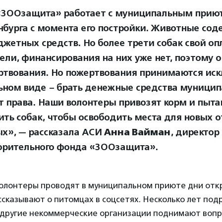
ЗООзащита» работает с муниципальным прию
нбурга с момента его постройки. Животные сод
джетных средств. Но более трети собак свой о
ели, финансирования на них уже нет, поэтому 
ртвования. Но пожертвования принимаются иск
ьном виде – брать денежные средства муници
т права. Наши волонтеры привозят корм и пыта
ить собак, чтобы освободить места для новых 
х», — рассказала АСИ
Анна Вайман
, директор
орительного фонда «ЗООзащита».
олонтеры проводят в муниципальном приюте дни отк
ссказывают о питомцах в соцсетях. Несколько лет по
другие некоммерческие организации поднимают вопр