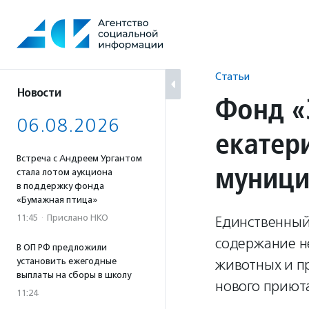
Перейти
к
содержанию
Статьи
Новости
Фонд «
06.08.2026
екатер
Встреча с Андреем Ургантом
муници
стала лотом аукциона
в поддержку фонда
«Бумажная птица»
11:45
·
Прислано НКО
Единственный
содержание н
В ОП РФ предложили
установить ежегодные
животных и п
выплаты на сборы в школу
нового приют
11:24