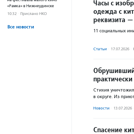
Часы с изоб
«Рамка» в Нижнеудинске
одежда с ки
10:32
·
Прислано НКО
реквизита —
Все новости
11 социальных ин
Статьи
·
17.07.2026
·
Обрушившийс
практически
Стихия уничтожил
в округе. Из прию
Новости
·
13.07.2026
Спасение ки