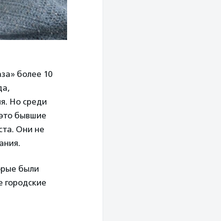
за» более 10
да,
я. Но среди
 это бывшие
ста. Они не
ания.
орые были
е городские