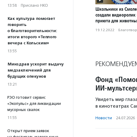
13:58
·
Прислано НКО
Школьники из Смоле
создали видеоролик
Как культура помогает
приюта для животны
говорить
19.12.2022
·
Благотвори
о благотворительности:
итоги второго «Теплого
вечера с Кольским»
13:55
РЕКОМЕНДУЕ
Минздрав ускорит выдачу
медзаключений для
будущих опекунов
Фонд «Помо
13:21
ИИ‑мультсер
РЭО готовит сервис
Увидеть мир глаз
«Экопульс» для ликвидации
в кинотеатрах Са
мусорных свалок
11:55
Новости
·
24.07.2026
Открыт прием заявок
на фестиваль малого кино