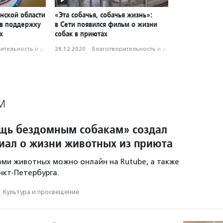
нской области
«Эта собачья, собачья жизнь»:
 в поддержку
в Сети появился фильм о жизни
х
собак в приютах
­тель­ность и доброволь­чест­во
28.12.2020
·
Благотвори­тель­ность и доброволь­чест­во
М
щь бездомным собакам» создал
иал о жизни животных из приюта
ами животных можно онлайн на Rutube, а также
нкт-Петербурга.
·
Культура и просвещение