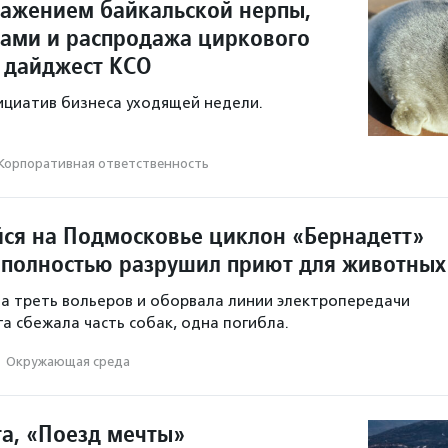
ражением байкальской нерпы,
тами и распродажа циркового
 дайджест КСО
ициатив бизнеса уходящей недели.
Корпоративная ответственность
я на Подмосковье циклон «Бернадетт»
 полностью разрушил приют для животных
а треть вольеров и оборвала линии электропередачи
та сбежала часть собак, одна погибла.
·
Окружающая среда
та, «Поезд мечты»