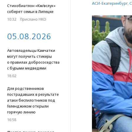
АСИ-Екатеринбург
,
С
Стихобиатлон «Км/вслух»
соберет семьи в Липецке
10:32
·
Прислано НКО
05.08.2026
Автовладельцы Камчатки
могут получить стикеры
о правилах добрососедства
с бурыми медведями
18:02
Для родственников
пострадавших в результате
атаки беспилотников под
Геленджиком открыли
горячую линию
16:58