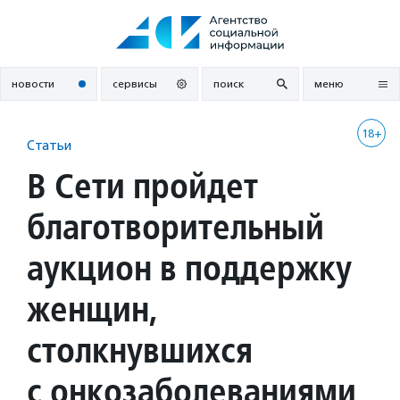
Перейти
к
содержанию
новости
сервисы
поиск
меню
18+
Статьи
В Сети пройдет
благотворительный
аукцион в поддержку
женщин,
столкнувшихся
с онкозаболеваниями