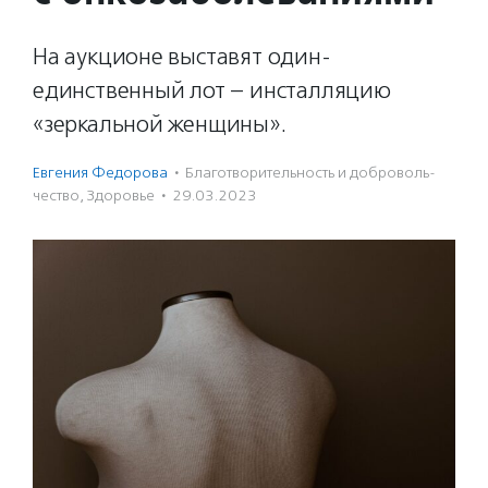
На аукционе выставят один-
единственный лот – инсталляцию
«зеркальной женщины».
Евгения Федорова
·
Благотвори­тель­ность и доброволь­
чест­во
,
Здоровье
·
29.03.2023