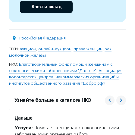
Внести вклад
Российская Федерация
ТЕГИ:
аукцион
,
онлайн-аукцион
,
права женщин
,
рак
молочной железы
НКО:
Благотворительный фонд помощи женщинам с
онкологическими заболеваниями "Дальше"
,
Ассоциация
волонтерских центров, некоммерческих организаций и
институтов общественного развития «Добро.рф»
Узнайте больше в каталоге НКО
Дальше
Добр
Услуги:
Помогает женщинам с онкологическими
Услуг
заболеваниями: организует работу
конкур