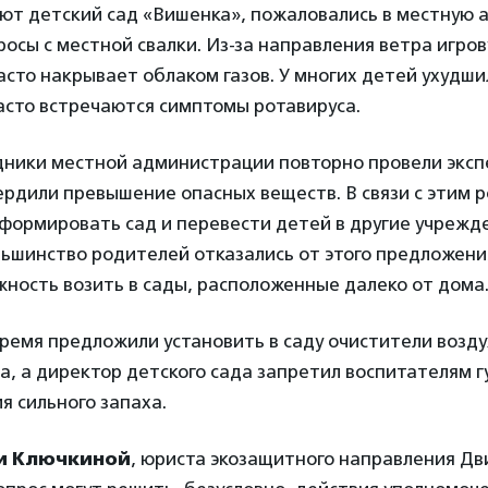
ют детский сад «Вишенка», пожаловались в местную
осы с местной свалки. Из-за направления ветра игро
асто накрывает облаком газов. У многих детей ухудши
асто встречаются симптомы ротавируса.
дники местной администрации повторно провели экспе
ердили превышение опасных веществ. В связи с этим 
формировать сад и перевести детей в другие учрежд
льшинство родителей отказались от этого предложения,
жность возить в сады, расположенные далеко от дома
время предложили установить в саду очистители возду
, а директор детского сада запретил воспитателям г
я сильного запаха.
и Ключкиной
, юриста экозащитного направления Д