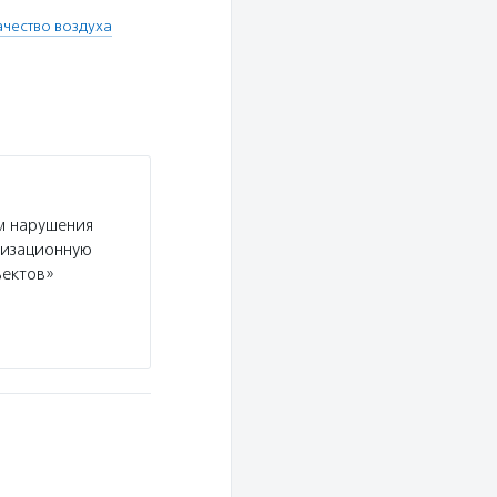
ачество воздуха
м нарушения
низационную
ъектов»