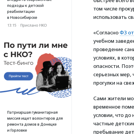
быстрее всего в
подходы к детской
том числе проку
реабилитации
использовать св
в Новосибирске
13:15
·
Прислано НКО
«Согласно
ФЗ от
учебном заведен
проведение сан
условиях, в кот
опасности. Поэ
серьезных мер, 
прогулки на све
Сами жители мо
временное помещ
Патриаршая гуманитарная
условии, что до
миссия ищет волонтеров для
частные детски
ремонта домов в Донецке
и Горловке
пребывание дете