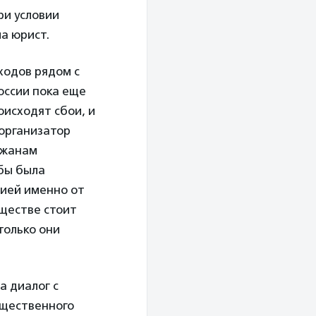
ри условии
а юрист.
ходов рядом с
оссии пока еще
оисходят сбои, и
 организатор
ожанам
обы была
цией именно от
бществе стоит
только они
а диалог с
бщественного