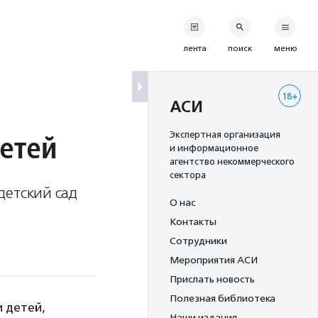
лента
поиск
меню
18+
АСИ
етей
Экспертная организация
и информационное
агентство некоммерческого
сектора
детский сад
О нас
Контакты
Сотрудники
Мероприятия АСИ
Прислать новость
Полезная библиотека
 детей,
Наши издания