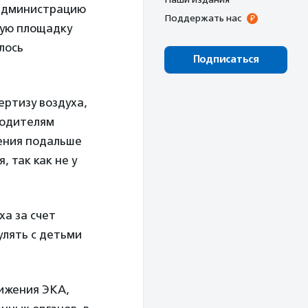
 администрацию
Поддержать нас
вую площадку
лось
Подписаться
ртизу воздуха,
родителям
ения подальше
 так как не у
.
ха за счет
улять с детьми
вижения ЭКА,