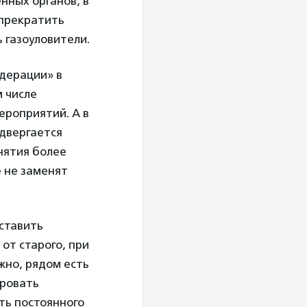
нных органов, в
 прекратить
ь газоуловители.
дерации» в
м числе
ероприятий. А в
одвергается
нятия более
е не заменят
ставить
от старого, при
жно, рядом есть
ировать
ть постоянного