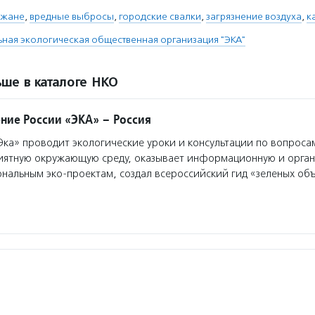
ожане
,
вредные выбросы
,
городские свалки
,
загрязнение воздуха
,
к
ая экологическая общественная организация "ЭКА"
ше в каталоге НКО
ние России «ЭКА» – Россия
а» проводит экологические уроки и консультации по вопроса
риятную окружающую среду, оказывает информационную и орга
нальным эко-проектам, создал всероссийский гид «зеленых об