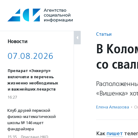
Перейти
к
содержанию
Статьи
Новости
В Коло
07.08.2026
со сва
Препарат «Энхерту»
включили в перечень
Расположенны
жизненно необходимых
и важнейших лекарств
«Вишенка» хо
16:27
Елена Алмазова
·
О
Клуб друзей пермской
физико-математической
школы № 146 ищет
фандрайзера
Как
пишет
телег
15:35
·
Прислано НКО