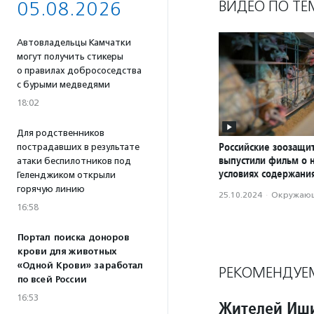
ВИДЕО ПО ТЕ
05.08.2026
Автовладельцы Камчатки
могут получить стикеры
о правилах добрососедства
с бурыми медведями
18:02
Для родственников
Российские зоозащи
пострадавших в результате
выпустили фильм о 
атаки беспилотников под
условиях содержани
Геленджиком открыли
горячую линию
25.10.2024
·
Окружающ
16:58
Портал поиска доноров
крови для животных
«Одной Крови» заработал
РЕКОМЕНДУЕ
по всей России
16:53
Жителей Иши