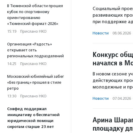
В Тюменской области прошел
Социальный прое
кубок по спортивному
развивающих прог
ориентированию
при поддержке а
«Тюменский формат-2026»
15:19
·
Прислано НКО
Новости
·
08.06.2026
Организация «Радость»
открывает сеть
Конкурс общ
региональных подразделений
начался в М
14:25
·
Прислано НКО
В новом сезоне уч
Московский юбилейный забег
действующих прое
«Без границ» прошел в стиле
молодежные и пр
ретро
13:30
·
Прислано НКО
Новости
·
07.04.2026
Совфед поддержал
инициативу о бесплатной
Арина Шарап
юридической помощи
площадку дл
сиротам старше 23 лет