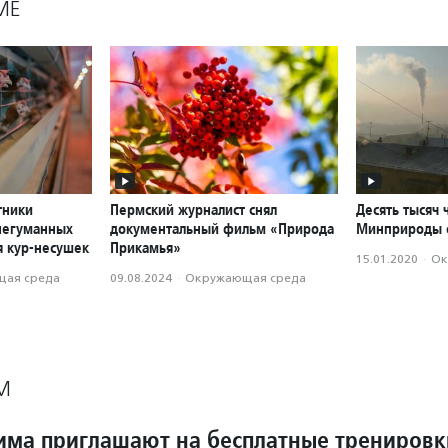
МЕ
тники
Пермский журналист снял
Десять тысяч 
негуманных
документальный фильм «Природа
Минприроды с
я кур-несушек
Прикамья»
15.01.2020
·
Ок
ая среда
09.08.2024
·
Окружающая среда
М
ма приглашают на бесплатные тренировк