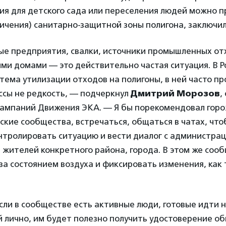
я для детского сада или переселения людей можно п
ичения) санитарно-защитной зоны полигона, заключил
ые предприятия, свалки, источники промышленных от
и домами — это действительно частая ситуация. В Р
тема утилизации отходов на полигоны, в ней часто пр
ссы не редкость, — подчеркнул
Дмитрий Морозов
,
ампаний Движения ЭКА. — Я бы порекомендовал гор
ские сообщества, встречаться, общаться в чатах, чт
нтролировать ситуацию и вести диалог с администра
 жителей конкретного района, города. В этом же соо
за состоянием воздуха и фиксировать изменения, как 
если в сообществе есть активные люди, готовые идти н
 лично, им будет полезно получить удостоверение о