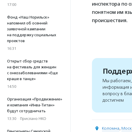
инспектора по 
17:00
понятном им яз
Фонд «Наш Норильск»
происшествия.
напомнил об осенней
заявочной кампании
на поддержку социальных
проектов
16:31
Открыт сбор средств
на фестиваль для женщин
Поддерж
с онкозаболеваниями «Еще
краше в танце»
Мы работаем, 
14:50
информация и
вопросу в бла
Организация «Продвижение»
достигнем
и компания «Инва-Титан»
будут сотрудничать
13:30
·
Прислано НКО
Коломна
,
Моск
Пенсионеры Самарской