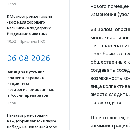
12:59
нового помещени
изменения (увел
В Москве пройдет акция
«Кофе для хорошего
мальчика» в поддержку
«В целом, опасн
бездомных животных
многоквартирным
10:52
·
Прислано НКО
не налажена сис
подобные эксце
06.08.2026
общественных к
создавать сосед
Минздрав уточнил
возможность ко
правила передачи
пациентам
лица коллектива
незарегистрированных
вместе следить 
в России препаратов
происходят».
17:30
Началась регистрация
По его словам, 
на «Добрый забег» в парке
администрацией
Победы на Поклонной горе