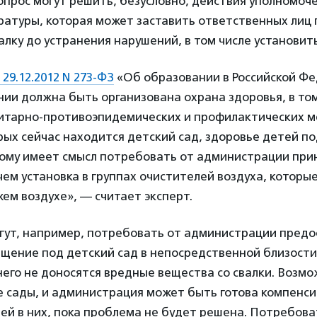
опрос могут решить, безусловно, действия уполномоче
ратуры, которая может заставить ответственных лиц
алку до устранения нарушений, в том числе установит
 29.12.2012 N 273-ФЗ
«Об образовании в Российской Фе
ии должна быть организована охрана здоровья, в то
итарно-противоэпидемических и профилактических м
орых сейчас находится детский сад, здоровье детей п
тому имеет смысл потребовать от администрации при
чем установка в группах очистителей воздуха, которы
жем воздухе», — считает эксперт.
гут, например, потребовать от администрации предо
ение под детский сад в непосредственной близости 
 него не доносятся вредные вещества со свалки. Возмо
е сады, и администрация может быть готова компенс
й в них, пока проблема не будет решена. Потребова