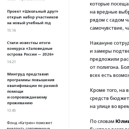
которые посеща
на вредные выбр
Проект «Школьный друг»
открыл набор участников
рядом с садом ч
на новый учебный год
самочувствие, ч
15:16
Накануне сотру
Стали известны итоги
конкурса «Заповедные
и замеры подтв
острова России — 2026»
предложили рас
14:21
от полигона. Бо
Минтруд представил
всех есть возмо
программы повышения
квалификации по ранней
Кроме того, на 
помощи
и сопровождаемому
средств бюджета
проживанию
на улице во врем
13:45
По словам
Юли
Фонд «Катрен» поможет
внедрить современные