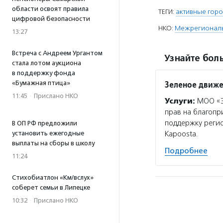
области освоят правила
ТЕГИ:
активные гор
цифровой безопасности
НКО:
Межрегиональн
13:27
Встреча с Андреем Ургантом
Узнайте боль
стала лотом аукциона
в поддержку фонда
Зеленое движе
«Бумажная птица»
11:45
·
Прислано НКО
Услуги:
МОО «Эк
прав на благоп
поддержку регио
В ОП РФ предложили
установить ежегодные
Kapoosta.
выплаты на сборы в школу
Подробнее
11:24
Стихобиатлон «Км/вслух»
соберет семьи в Липецке
10:32
·
Прислано НКО