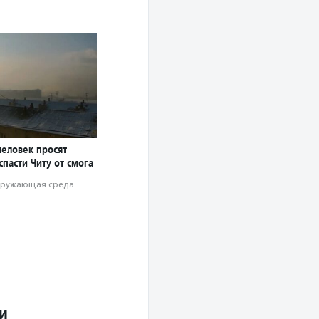
человек просят
пасти Читу от смога
ружающая среда
и