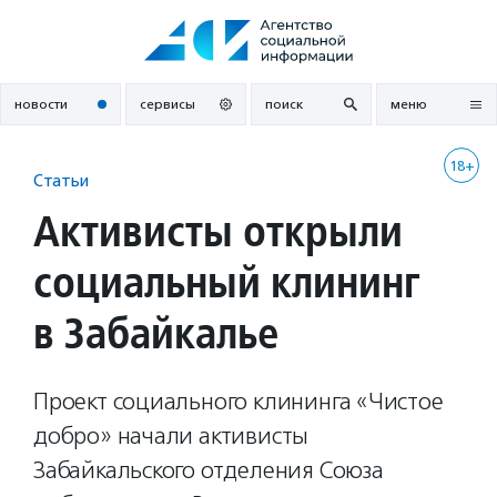
Перейти
к
содержанию
новости
сервисы
поиск
меню
18+
Статьи
Активисты открыли
социальный клининг
в Забайкалье
Проект социального клининга «Чистое
добро» начали активисты
Забайкальского отделения Союза