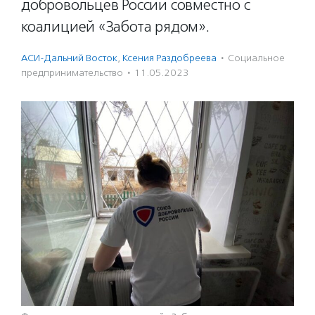
добровольцев России совместно с
коалицией «Забота рядом».
АСИ-Дальний Восток
,
Ксения Раздобреева
·
Социальное
предпри­нима­тель­ство
·
11.05.2023