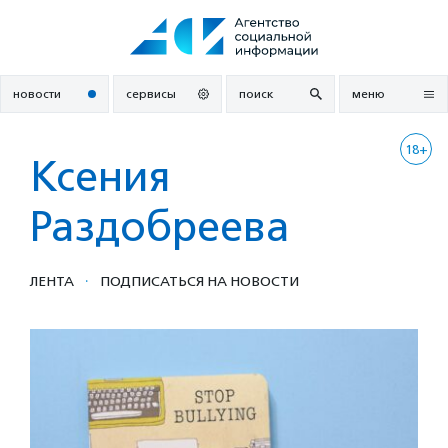
Перейти
к
содержанию
новости
сервисы
поиск
меню
18+
Ксения
Раздобреева
·
ЛЕНТА
ПОДПИСАТЬСЯ НА НОВОСТИ