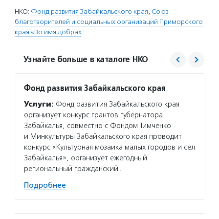
НКО:
Фонд развития Забайкальского края
,
Союз
благотворителей и социальных организаций Приморского
края «Во имя добра»
Узнайте больше в каталоге НКО
Фонд развития Забайкальского края
Союз 
Услуги:
Фонд развития Забайкальского края
Услуг
организует конкурс грантов губернатора
социал
Забайкалья, совместно с Фондом Тимченко
благот
и Минкультуры Забайкальского края проводит
и плат
конкурс «Культурная мозаика малых городов и сел
и инте
Забайкалья», организует ежегодный
разраб
региональный гражданский…
по фан
Подробнее
Подро