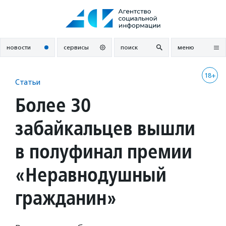
Перейти
к
содержанию
новости
сервисы
поиск
меню
18+
Статьи
Более 30
забайкальцев вышли
в полуфинал премии
«Неравнодушный
гражданин»