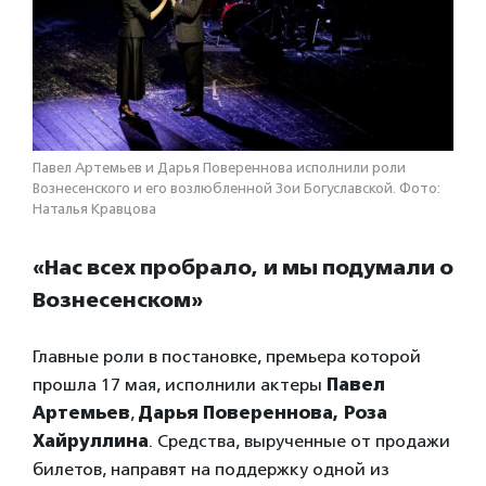
Павел Артемьев и Дарья Повереннова исполнили роли
Вознесенского и его возлюбленной Зои Богуславской. Фото:
Наталья Кравцова
«Нас всех пробрало, и мы подумали о
Вознесенском»
Главные роли в постановке, премьера которой
прошла 17 мая, исполнили актеры
Павел
Артемьев
,
Дарья Повереннова, Роза
Хайруллина
. Средства, вырученные от продажи
билетов, направят на поддержку одной из