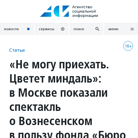
Перейти
к
содержанию
новости
сервисы
поиск
меню
18+
Статьи
«Не могу приехать.
Цветет миндаль»:
в Москве показали
спектакль
о Вознесенском
в пользу фонда «Бюро