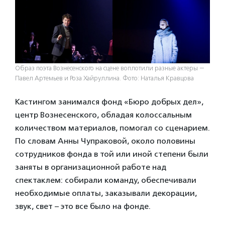
Образ поэта Вознесенского на сцене воплотили разные актеры —
Павел Артемьев и Роза Хайруллина. Фото: Наталья Кравцова
Кастингом занимался фонд «Бюро добрых дел»,
центр Вознесенского, обладая колоссальным
количеством материалов, помогал со сценарием.
По словам Анны Чупраковой, около половины
сотрудников фонда в той или иной степени были
заняты в организационной работе над
спектаклем: собирали команду, обеспечивали
необходимые оплаты, заказывали декорации,
звук, свет – это все было на фонде.