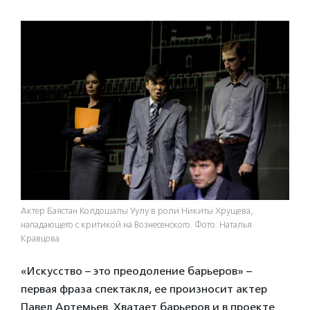
Актер Баястан Колдошалы Уулу в роли Никиты Хрущева,
нападающего с критикой на Вознесенского. Фото: Наталья
Кравцова
«Искусство – это преодоление барьеров» –
первая фраза спектакля, ее произносит актер
Павел Артемьев. Хватает барьеров и в проекте