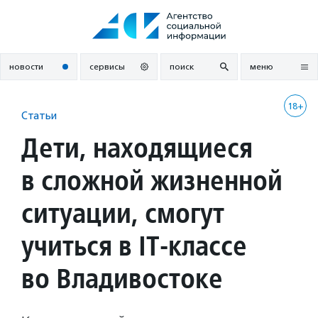
Перейти
к
содержанию
новости
сервисы
поиск
меню
18+
Статьи
Дети, находящиеся
в сложной жизненной
ситуации, смогут
учиться в IT-классе
во Владивостоке