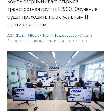
Компьютерный класс открыла
транспортная группа FESCO. Обучение
будет проходить по актуальным IT-
специальностям.
АСИ-Дальний Восток
,
Ксения Раздобреева
·
Люди и
благотвори­тель­ность
,
Семья и дети
·
31.05.2023