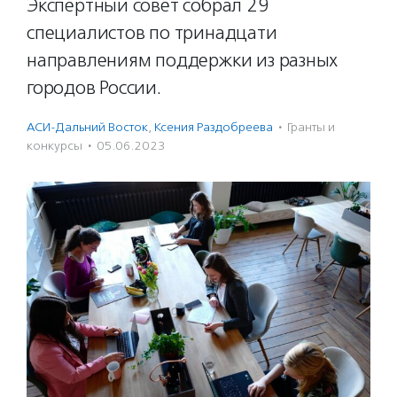
Экспертный совет собрал 29
специалистов по тринадцати
направлениям поддержки из разных
городов России.
АСИ-Дальний Восток
,
Ксения Раздобреева
·
Гранты и
конкурсы
·
05.06.2023