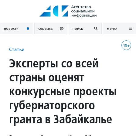
Перейти
к
содержанию
новости
сервисы
поиск
меню
18+
Статьи
Эксперты со всей
страны оценят
конкурсные проекты
губернаторского
гранта в Забайкалье