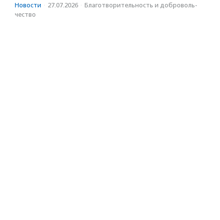
Новости
·
27.07.2026
·
Благотвори­тель­ность и доброволь­
чест­во