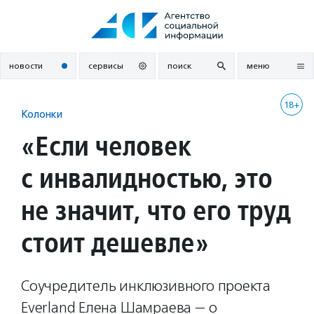
Перейти
к
содержанию
новости
сервисы
поиск
меню
18+
Колонки
«Если человек
с инвалидностью, это
не значит, что его труд
стоит дешевле»
Соучредитель инклюзивного проекта
Everland Елена Шамраева — о