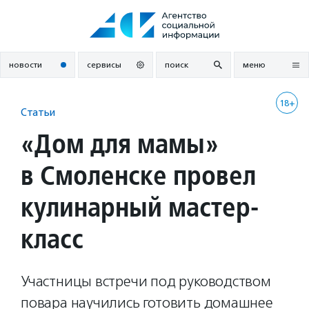
Перейти
к
содержанию
новости
сервисы
поиск
меню
18+
Статьи
«Дом для мамы»
в Смоленске провел
кулинарный мастер-
класс
Участницы встречи под руководством
повара научились готовить домашнее