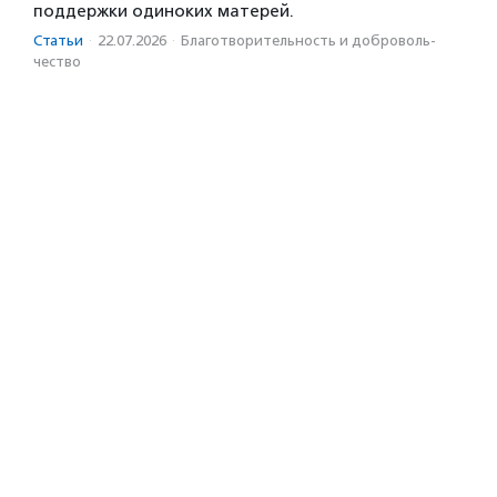
поддержки одиноких матерей.
Статьи
·
22.07.2026
·
Благотвори­тель­ность и доброволь­
чест­во