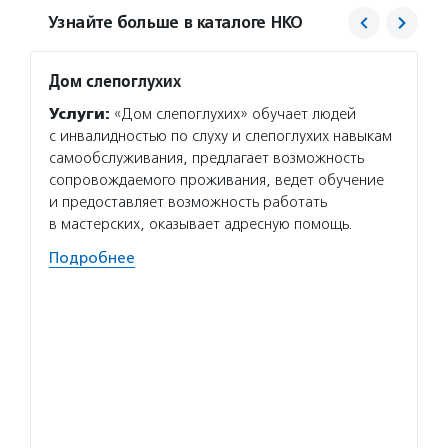
Узнайте больше в каталоге НКО
Дом слепоглухих
Свято
Услуги:
«Дом слепоглухих» обучает людей
Услуг
с инвалидностью по слуху и слепоглухих навыкам
помога
самообслуживания, предлагает возможность
попече
сопровождаемого проживания, ведет обучение
образо
и предоставляет возможность работать
медици
в мастерских, оказывает адресную помощь.
на леч
творче
Подробнее
Волон
тех, к
воспит
на про
волонт
помог
Подро