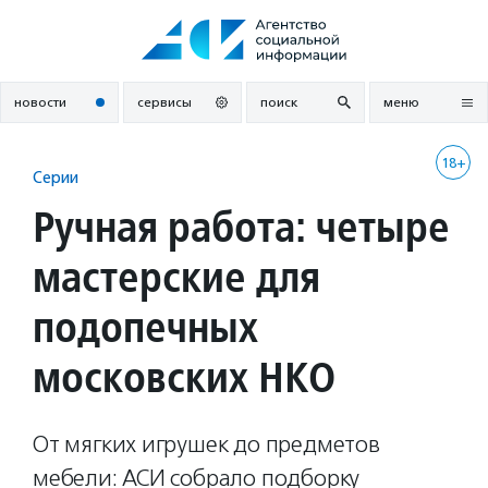
Перейти
к
содержанию
новости
сервисы
поиск
меню
18+
Серии
Ручная работа: четыре
мастерские для
подопечных
московских НКО
От мягких игрушек до предметов
мебели: АСИ собрало подборку