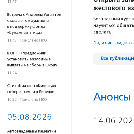
13:27
жестового я
Встреча с Андреем Ургантом
Бесплатный курс 
стала лотом аукциона
научиться общать
в поддержку фонда
сделать.
«Бумажная птица»
11:45
·
Прислано НКО
Люди с инвалидност
В ОП РФ предложили
Все публикац
установить ежегодные
выплаты на сборы в школу
11:24
Стихобиатлон «Км/вслух»
соберет семьи в Липецке
Анонсы
10:32
·
Прислано НКО
05.08.2026
14.06.202
Автовладельцы Камчатки