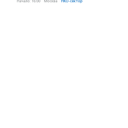
Начало: 16:00
·
Москва
·
НКО-сектор