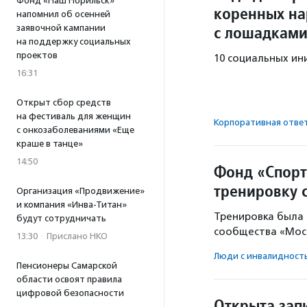
Фонд «Наш Норильск»
коренных на
напомнил об осенней
с лошадками
заявочной кампании
на поддержку социальных
проектов
10 социальных ин
16:31
Открыт сбор средств
на фестиваль для женщин
Корпоративная отве
с онкозаболеваниями «Еще
краше в танце»
14:50
Фонд «Спорт
тренировку 
Организация «Продвижение»
и компания «Инва-Титан»
Тренировка была 
будут сотрудничать
сообщества «Мос
13:30
·
Прислано НКО
Люди с инвалидност
Пенсионеры Самарской
области освоят правила
цифровой безопасности
Открыта запи