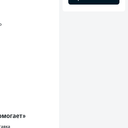
о
омогает»
тавка