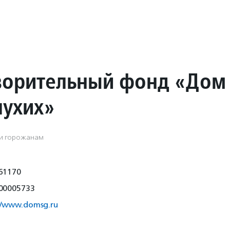
ворительный фонд «Дом
лухих»
ги горожанам
61170
00005733
://www.domsg.ru