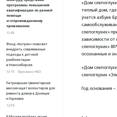
Минтруд представил
«Дом слепоглух
программы повышения
теплый дом, где
квалификации по ранней
помощи
учатся азбуке Б
и сопровождаемому
самообслуживан
проживанию
слепоглухих» пр
13:45
зависимости от
Фонд «Катрен» поможет
слепоглухих» 8
внедрить современные
осознанные и зн
подходы к детской
реабилитации
в Новосибирске
«Дом слепоглух
13:15
·
Прислано НКО
слепоглухих «Э
Патриаршая гуманитарная
Год основания – 
миссия ищет волонтеров для
ремонта домов в Донецке
и Горловке
12:59
В Москве пройдет акция