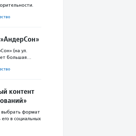
ворительности.
ест­во
е»АндерСон»
Сон» (на ул.
ждет большая…
ест­во
ый контент
вований»
т, выбрать формат
 его в социальных