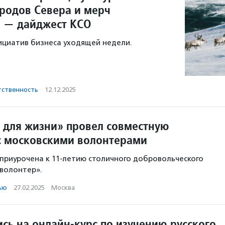
родов Севера и мерч
 — дайджест КСО
ициатив бизнеса уходящей недели.
тственность
·
12.12.2025
 для жизни» провел совместную
с московскими волонтерами
приурочена к 11-летию столичного добровольческого
волонтер».
ью
·
27.02.2025
·
Москва
сь на онлайн-курс по изучению русского