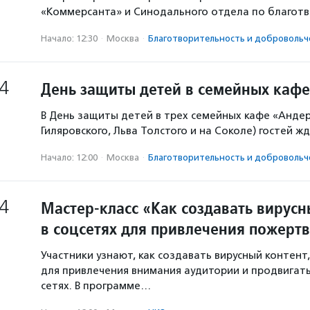
«Коммерсанта» и Синодального отдела по благот
Начало: 12:30
·
Москва
·
Благотвори­тель­ность и доброволь­ч
4
День защиты детей в семейных каф
В День защиты детей в трех семейных кафе «Андер
Гиляровского, Льва Толстого и на Соколе) гостей 
Начало: 12:00
·
Москва
·
Благотвори­тель­ность и доброволь­ч
4
Мастер-класс «Как создавать вирусн
в соцсетях для привлечения пожерт
Участники узнают, как создавать вирусный контен
для привлечения внимания аудитории и продвигать
сетях. В программе…