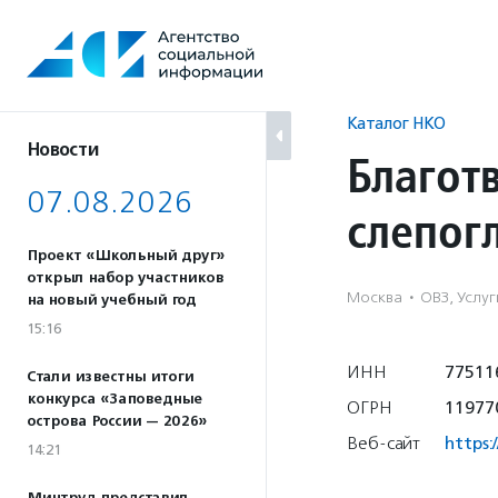
Перейти
к
содержанию
Каталог НКО
Новости
Благот
07.08.2026
слепог
Проект «Школьный друг»
открыл набор участников
Москва
·
ОВЗ, Услу
на новый учебный год
15:16
ИНН
77511
Стали известны итоги
конкурса «Заповедные
ОГРН
11977
острова России — 2026»
Веб-сайт
https
14:21