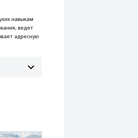
лухих навыкам
вания, ведет
ывает адресную