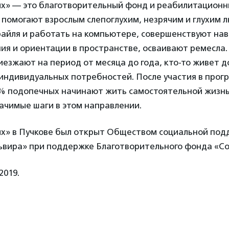
их» — это благотворительный фонд и реабилитационн
 помогают взрослым слепоглухим, незрячим и глухим 
райля и работать на компьютере, совершенствуют на
ия и ориентации в пространстве, осваивают ремесла.
иезжают на период от месяца до года, кто-то живет д
 индивидуальных потребностей. После участия в про
0% подопечных начинают жить самостоятельной жизн
ачимые шаги в этом направлении.
их» в Пучкове был открыт Обществом социальной по
львира» при поддержке Благотворительного фонда «С
2019.