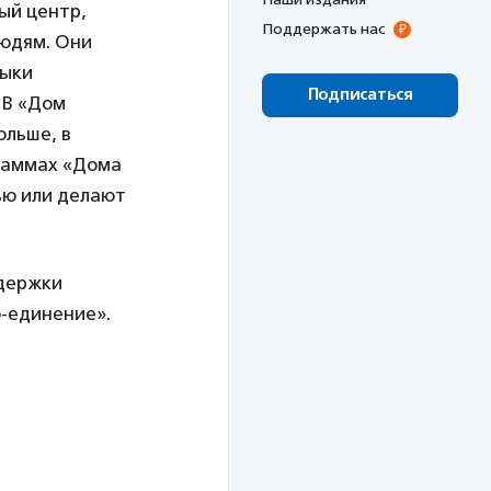
ый центр,
Поддержать нас
людям. Они
выки
Подписаться
 В «Дом
ольше, в
граммах «Дома
ью или делают
ддержки
о-единение».