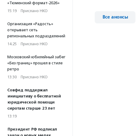
«Тюменский формат-2026»
15:19
·
Прислано НКО
Все анонсы
Организация «Радость»
открывает сеть
региональных подразделений
14:25
·
Прислано НКО
Московский юбилейный забег
«Без границ» прошел в стиле
ретро
13:30
·
Прислано НКО
Совфед поддержал
инициативу о бесплатной
юридической помощи
сиротам старше 23 лет
13:19
Президент РФ подписал
закон о новых мерах