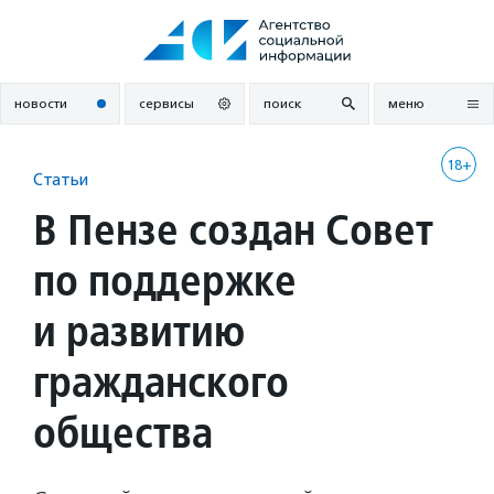
Перейти
к
содержанию
новости
сервисы
поиск
меню
18+
Статьи
В Пензе создан Совет
по поддержке
и развитию
гражданского
общества