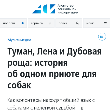
Перейти
к
содержанию
новости
сервисы
поиск
меню
18+
Мультимедиа
Туман, Лена и Дубовая
роща: история
об одном приюте для
собак
Как волонтеры находят общий язык с
собаками с нелегкой судьбой – в