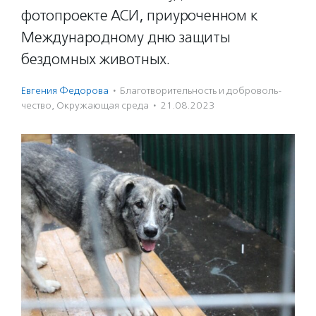
фотопроекте АСИ, приуроченном к
Международному дню защиты
бездомных животных.
Евгения Федорова
·
Благотвори­тель­ность и доброволь­
чест­во
,
Окружающая среда
·
21.08.2023