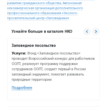
развитию гражданского общества
,
Автономная
некоммерческая организация дополнительного
профессионального образования «Эколого-
просветительский центр «Заповедники»
Узнайте больше в каталоге НКО
Заповедное посольство
Фонд 
Услуги:
Фонд «Заповедное посольство»
Услуг
проводит Всероссийский конкурс для работников
гранто
ООПТ, реализует программу поддержки
(в цел
сотрудников ООПТ, создает первый в России
на ока
заповедный эндаумент, помогает развивать
потенц
природные территории.
по соц
Подробнее
Подро