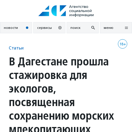
Перейти
к
содержанию
новости
сервисы
поиск
меню
18+
Статьи
В Дагестане прошла
стажировка для
экологов,
посвященная
сохранению морских
млекопитающих