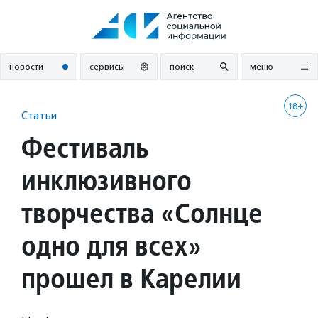
Перейти
к
содержанию
новости
сервисы
поиск
меню
18+
Статьи
Фестиваль
инклюзивного
творчества «Солнце
одно для всех»
прошел в Карелии