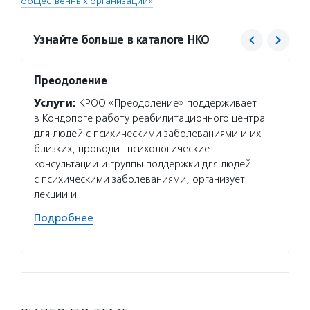
общественных организаций»
Узнайте больше в каталоге НКО
Преодоление
Карел
орган
Услуги:
КРОО «Преодоление» поддерживает
Услуг
в Кондопоге работу реабилитационного центра
общест
для людей с психическими заболеваниями и их
информ
близких, проводит психологические
карель
консультации и группы поддержки для людей
об акт
с психическими заболеваниями, организует
респуб
лекции и…
круга 
Подробнее
Подро