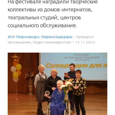
На фестивале наградили творческие
коллективы из домов-интернатов,
театральных студий, центров
социального обслуживания.
АСИ-Петрозаводск
,
Марина Бедорфас
·
Культура и
просвещение
,
Люди с инвалидностью
·
15.11.2023