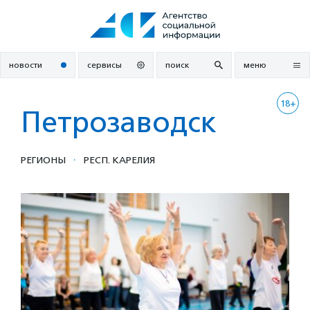
Перейти
к
содержанию
новости
сервисы
поиск
меню
18+
Петрозаводск
·
РЕГИОНЫ
РЕСП. КАРЕЛИЯ