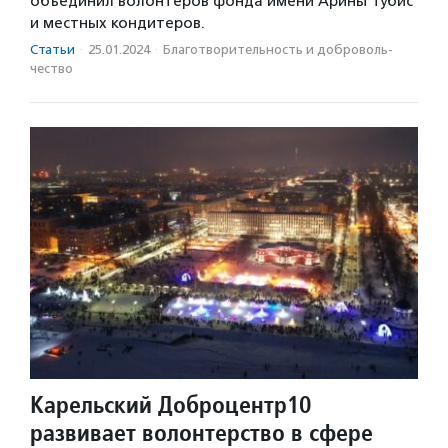
объединил волонтеров фонда имени Арины Тубис
и местных кондитеров.
Статьи
·
25.01.2024
·
Благотвори­тель­ность и доброволь­
чест­во
Карельский Доброцентр10
развивает волонтерство в сфере