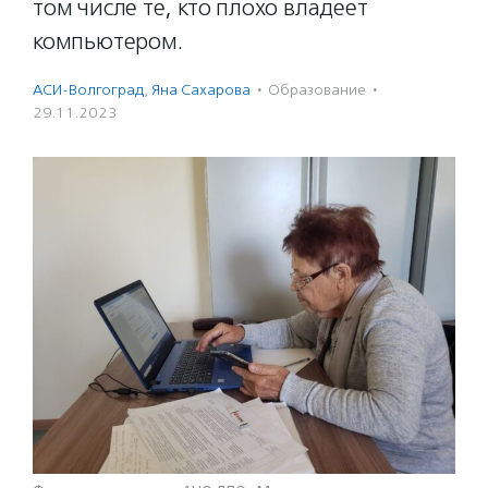
том числе те, кто плохо владеет
компьютером.
АСИ-Волгоград
,
Яна Сахарова
·
Образование
·
29.11.2023