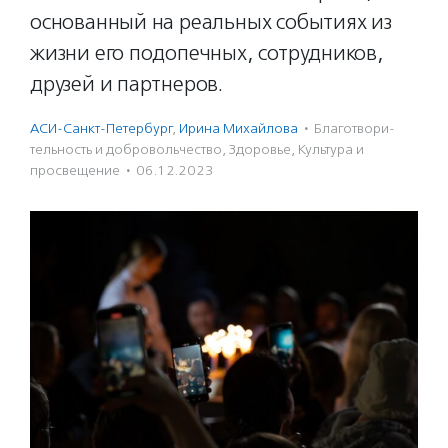
основанный на реальных событиях из
жизни его подопечных, сотрудников,
друзей и партнеров.
АСИ-Санкт-Петербург
,
Ирина Михайлова
·
Благотвори­
тель­ность и доброволь­чест­во
,
Здоровье
,
Культура и
просвещение
·
06.12.2023