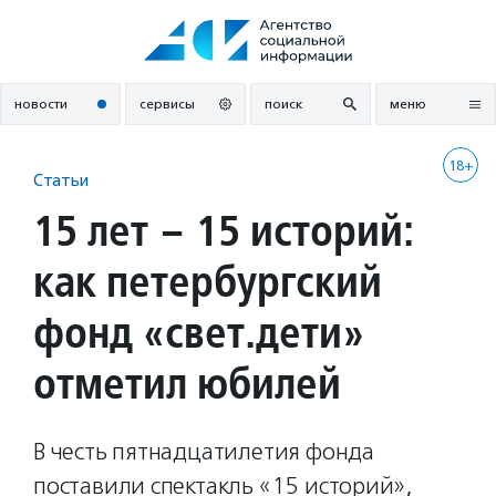
Перейти
к
содержанию
новости
сервисы
поиск
меню
18+
Статьи
15 лет – 15 историй:
как петербургский
фонд «свет.дети»
отметил юбилей
В честь пятнадцатилетия фонда
поставили спектакль «15 историй»,