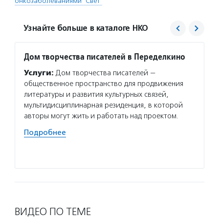
онкозаболеваниями "Свет"
Узнайте больше в каталоге НКО
Дом творчества писателей в Переделкино
свет.
Услуги:
Дом творчества писателей —
Услуг
общественное пространство для продвижения
на опл
литературы и развития культурных связей,
детей 
мультидисциплинарная резиденция, в которой
предос
авторы могут жить и работать над проектом.
оборуд
онколо
Подробнее
и площ
Подро
ВИДЕО ПО ТЕМЕ