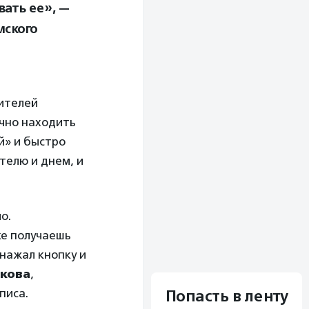
вать ее», —
мского
ителей
ечно находить
й» и быстро
телю и днем, и
о.
ке получаешь
 нажал кнопку и
чкова
,
писа.
Попасть в ленту