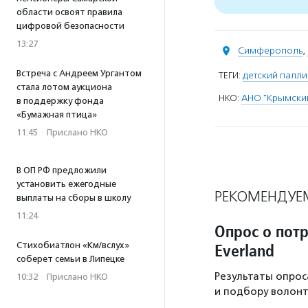
области освоят правила
цифровой безопасности
13:27
Симферополь
,
Встреча с Андреем Ургантом
ТЕГИ:
детский палли
стала лотом аукциона
НКО:
АНО "Крымский
в поддержку фонда
«Бумажная птица»
11:45
·
Прислано НКО
В ОП РФ предложили
установить ежегодные
РЕКОМЕНДУЕ
выплаты на сборы в школу
11:24
Опрос о пот
Стихобиатлон «Км/вслух»
Everland
соберет семьи в Липецке
Результаты опрос
10:32
·
Прислано НКО
и подбору волонт