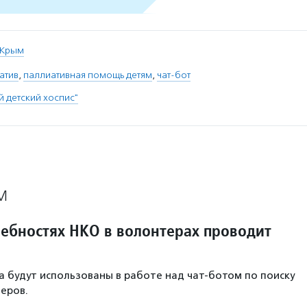
Крым
атив
,
паллиативная помощь детям
,
чат-бот
 детский хоспис"
М
ребностях НКО в волонтерах проводит
а будут использованы в работе над чат-ботом по поиску
еров.