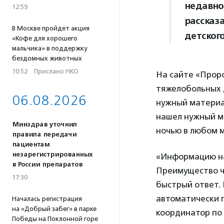
недавно
12:59
рассказ
В Москве пройдет акция
детског
«Кофе для хорошего
мальчика» в поддержку
бездомных животных
10:52
·
Прислано НКО
На сайте «Прор
тяжелобольных д
06.08.2026
нужный материал
нашел нужный м
Минздрав уточнил
ночью в любом м
правила передачи
пациентам
незарегистрированных
«Информацию на
в России препаратов
Преимущество ча
17:30
быстрый ответ. 
автоматически 
Началась регистрация
на «Добрый забег» в парке
координатор по 
Победы на Поклонной горе