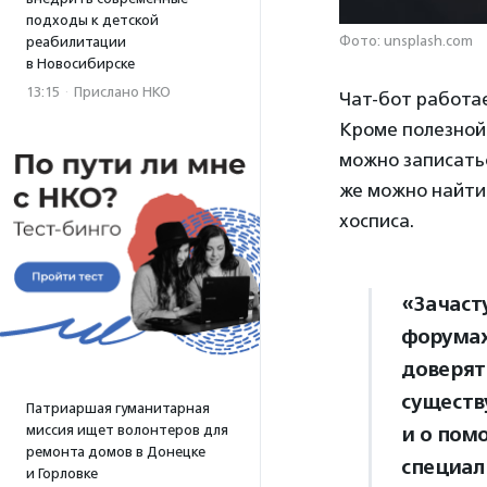
подходы к детской
Фото: unsplash.com
реабилитации
в Новосибирске
13:15
·
Прислано НКО
Чат-бот работа
Кроме полезной
можно записатьс
же можно найти
хосписа.
«Зачаст
форумах
доверят
существ
Патриаршая гуманитарная
миссия ищет волонтеров для
и о пом
ремонта домов в Донецке
специал
и Горловке