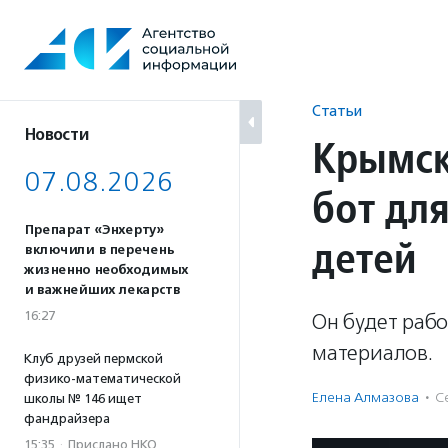
Перейти
к
содержанию
Статьи
Новости
Крымск
07.08.2026
бот дл
Препарат «Энхерту»
детей
включили в перечень
жизненно необходимых
и важнейших лекарств
16:27
Он будет рабо
материалов.
Клуб друзей пермской
физико-математической
Елена Алмазова
·
С
школы № 146 ищет
фандрайзера
15:35
·
Прислано НКО