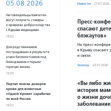
05.08.2026
Новости
·
27.07.2026
Автовладельцы Камчатки
Пресс-конфе
могут получить стикеры
о правилах добрососедства
спасают дет
с бурыми медведями
блэкаутов»
18:02
На пресс-конфере
Для родственников
в Крыму спасают 
пострадавших в результате
и связи.
атаки беспилотников под
Геленджиком открыли
Анонсы
·
23.07.2026
·
горячую линию
16:58
«Вы либо жи
Портал поиска доноров
история мам
крови для животных
«Одной Крови» заработал
о жизни доч
по всей России
заболевани
16:53