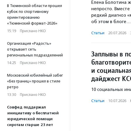
Елена Болотина ж
В Тюменской области прошел
непросто. Вместе
кубок по спортивному
редкий диагноз «м
ориентированию
об этом в блоге…
«Тюменский формат-2026»
15:19
·
Прислано НКО
Статьи
·
20.07.2026
·
Организация «Радость»
открывает сеть
Заплывы в п
региональных подразделений
благотворит
14:25
·
Прислано НКО
и социальна
Московский юбилейный забег
дайджест КС
«Без границ» прошел в стиле
ретро
10 социальных ин
13:30
·
Прислано НКО
Статьи
·
10.07.2026
·
Совфед поддержал
инициативу о бесплатной
юридической помощи
сиротам старше 23 лет