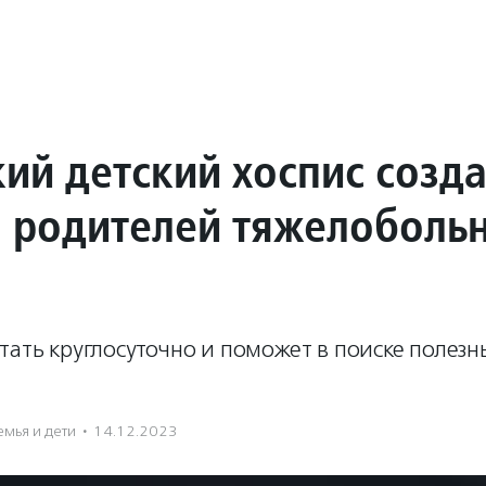
ий детский хоспис созда
я родителей тяжелоболь
тать круглосуточно и поможет в поиске полезн
емья и дети
·
14.12.2023