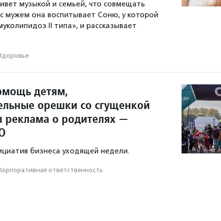
ивет музыкой и семьей, что совмещать
 с мужем она воспитывает Соню, у которой
уколипидоз II типа», и рассказывает
Здоровье
омощь детям,
ельные орешки со сгущенкой
я реклама о родителях —
О
ициатив бизнеса уходящей недели.
Корпоративная ответственность