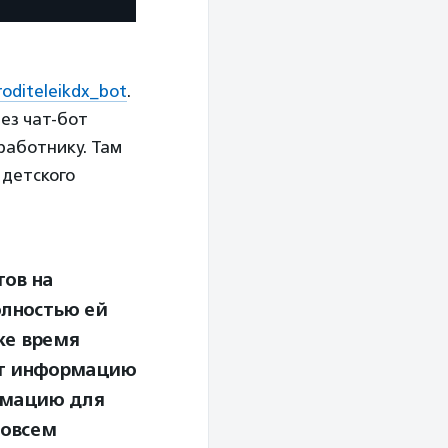
oditeleikdx_bot
.
ез чат-бот
работнику. Там
 детского
тов на
олностью ей
же время
ат информацию
рмацию для
совсем