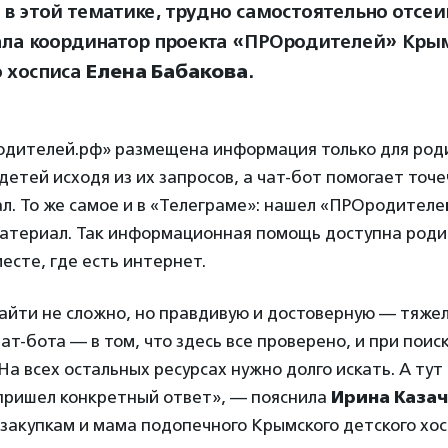
 в этой тематике, трудно самостоятельно отсеи
ала координатор проекта «ПРОродителей» Кры
о хосписа
Елена Бабакова
.
одителей.рф» размещена информация только для род
етей исходя из их запросов, а чат-бот помогает точ
. То же самое и в «Телеграме»: нашел «ПРОродителе
атериал. Так информационная помощь доступна роди
есте, где есть интернет.
йти не сложно, но правдивую и достоверную — тяжел
т-бота — в том, что здесь все проверено, и при поис
На всех остальных ресурсах нужно долго искать. А тут
пришел конкретный ответ», — пояснила
Ирина Каза
закупкам и мама подопечного Крымского детского хос