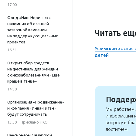
17:00
Фонд «Наш Норильск»
напомнил об осенней
Читать ещ
заявочной кампании
на поддержку социальных
проектов
Уфимский хоспис
16:31
детей
Открыт сбор средств
на фестиваль для женщин
с онкозаболеваниями «Еще
краше в танце»
14:50
Поддерж
Организация «Продвижение»
и компания «Инва-Титан»
Мы работаем, 
будут сотрудничать
информация и
13:30
·
Прислано НКО
вопросу в бла
достигнем
Пенсионеры Самарской