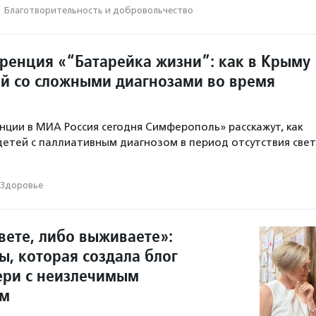
·
Благотвори­тель­ность и доброволь­чест­во
ренция «“Батарейка жизни”: как в Крыму
ей со сложными диагнозами во время
нции в МИА Россия сегодня Симферополь» расскажут, как
детей с паллиативным диагнозом в период отсутствия свет
Здоровье
вете, либо выживаете»:
ы, которая создала блог
ери с неизлечимым
ем