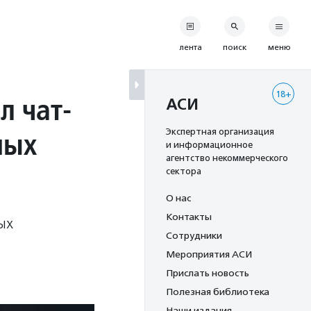
лента
поиск
меню
18+
л чат-
АСИ
ных
Экспертная организация
и информационное
агентство некоммерческого
сектора
О нас
Контакты
ых
Сотрудники
Мероприятия АСИ
Прислать новость
Полезная библиотека
Наши издания