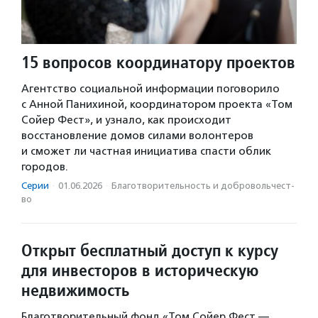
15 вопросов координатору проектов
Агентство социальной информации поговорило
с Анной Панихиной, координатором проекта «Том
Сойер Фест», и узнало, как происходит
восстановление домов силами волонтеров
и сможет ли частная инициатива спасти облик
городов.
Серии
·
01.06.2026
·
Благотвори­тель­ность и доброволь­чест­
во
Открыт бесплатный доступ к курсу
для инвесторов в историческую
недвижимость
Благотворительный фонд «Том Сойер Фест —