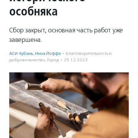
особняка
Сбор закрыт, основная часть работ уже
завершена.
АСИ-Кубань
,
Инна Йоффе
·
Благотвори­тель­ность и
доброволь­чест­во
,
Город
·
25.12.2023