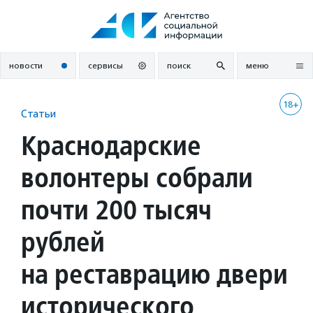
Перейти
к
содержанию
новости
сервисы
поиск
меню
18+
Статьи
Краснодарские
волонтеры собрали
почти 200 тысяч
рублей
на реставрацию двери
исторического