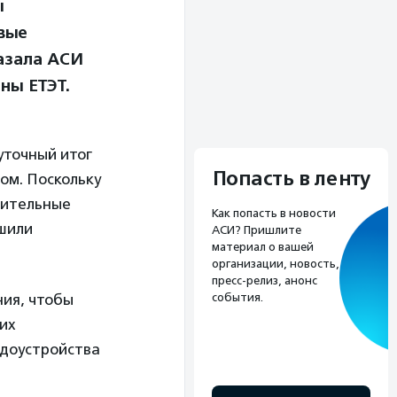
ы
вые
азала АСИ
ны ЕТЭТ.
уточный итог
Попасть в ленту
ом. Поскольку
чительные
Как попасть в новости
шили
АСИ? Пришлите
материал о вашей
организации, новость,
пресс-релиз, анонс
события.
ния, чтобы
ких
удоустройства