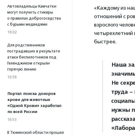
Автовладельцы Камчатки
«Каждому из на
могут получить стикеры
отношений с ров
о правилах добрососедства
взрослого чело
с бурыми медведями
18:02
четырехлетний п
быстрее.
Для родственников
пострадавших в результате
атаки беспилотников под
Геленджиком открыли
Наша за
горячую линию
значимы
16:58
Не секр
труда –
Портал поиска доноров
крови для животных
социаль
«Одной Крови» заработал
нужны п
по всей России
рассказ
16:53
«Лабора
В Тюменской области прошел