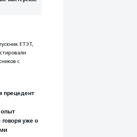
пускник ЕТЭТ,
истировали
ников с
м прецедент
 опыт
 говоря уже о
ыми