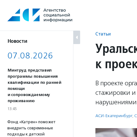
Перейти
к
содержанию
Статьи
Новости
Уральс
07.08.2026
к проек
Минтруд представил
программы повышения
В проекте ор
квалификации по ранней
помощи
стажировки и
и сопровождаемому
нарушениями
проживанию
13:45
АСИ-Екатеринбург
,
С
Фонд «Катрен» поможет
внедрить современные
подходы к детской