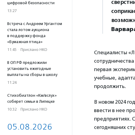
сверстн
цифровой безопасности
соприка
13:27
возможн
Встреча с Андреем Ургантом
Варвар
стала лотом аукциона
в поддержку фонда
«Бумажная птица»
11:45
·
Прислано НКО
Специалисты «Л
сотрудничества 
В ОП РФ предложили
установить ежегодные
первая экспери
выплаты на сборы в школу
учебные, адапт
11:24
продолжить.
Стихобиатлон «Км/вслух»
В новом 2024 го
соберет семьи в Липецке
10:32
·
Прислано НКО
ввести в нее пр
предприятиях. 
05.08.2026
сегодняшних сту