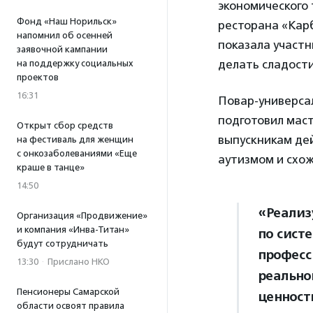
экономического 
Фонд «Наш Норильск»
ресторана «Ка
напомнил об осенней
показала участн
заявочной кампании
делать сладости
на поддержку социальных
проектов
16:31
Повар-универса
подготовил маст
Открыт сбор средств
выпускникам де
на фестиваль для женщин
с онкозаболеваниями «Еще
аутизмом и схо
краше в танце»
14:50
«Реализ
Организация «Продвижение»
и компания «Инва-Титан»
по сист
будут сотрудничать
професс
13:30
·
Прислано НКО
реальног
Пенсионеры Самарской
ценност
области освоят правила