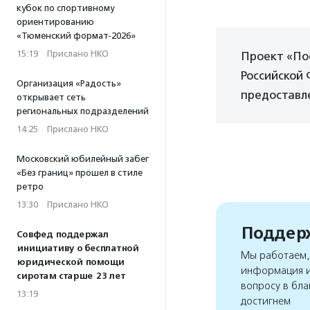
кубок по спортивному
ориентированию
«Тюменский формат-2026»
15:19
·
Прислано НКО
Проект «Пос
Российской
Организация «Радость»
предоставл
открывает сеть
региональных подразделений
14:25
·
Прислано НКО
Московский юбилейный забег
«Без границ» прошел в стиле
ретро
13:30
·
Прислано НКО
Поддерж
Совфед поддержал
инициативу о бесплатной
Мы работаем, 
юридической помощи
информация и
сиротам старше 23 лет
вопросу в бла
13:19
достигнем