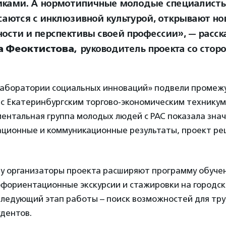
иками. А нормотипичные молодые специалист
саются с инклюзивной культурой, открывают но
ости и перспективы своей профессии», — расск
а Феоктистова,
руководитель проекта со сторо
аборатории социальных инноваций» подвели промеж
с Екатеринбургским торгово-экономическим техникум
ментальная группа молодых людей с РАС показала зна
ационные и коммуникационные результаты, проект ре
ду организаторы проекта расширяют программу обуче
офориентационные экскурсии и стажировки на городс
Следующий этап работы – поиск возможностей для тр
дентов.