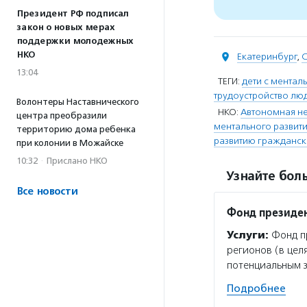
Президент РФ подписал
закон о новых мерах
поддержки молодежных
НКО
Екатеринбург
,
С
13:04
ТЕГИ:
дети с мента
трудоустройство лю
Волонтеры Наставнического
НКО:
Автономная н
центра преобразили
ментального развит
территорию дома ребенка
развитию гражданск
при колонии в Можайске
10:32
·
Прислано НКО
Узнайте боль
Все новости
Фонд президен
Услуги:
Фонд пр
регионов (в цел
потенциальным 
Подробнее