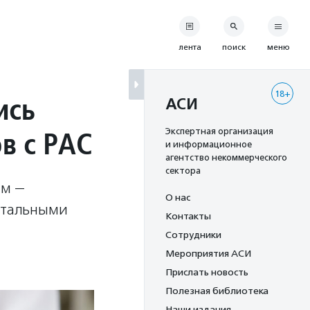
лента
поиск
меню
18+
ись
АСИ
в с РАС
Экспертная организация
и информационное
агентство некоммерческого
сектора
ем —
О нас
ентальными
Контакты
Сотрудники
Мероприятия АСИ
Прислать новость
Полезная библиотека
Наши издания