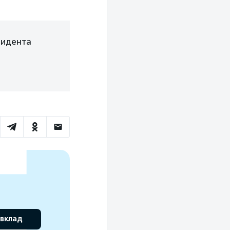
зидента
 вклад