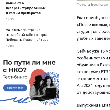
пациентам
Фото: ru.freepik.com
незарегистрированных
в России препаратов
Екатеринбургск
17:30
«После школы»,
Началась регистрация
студентов с рас
на «Добрый забег» в парке
учебных заведе
Победы на Поклонной горе
17:00
Сейчас уже 16 м
особенностями 
обучение в Ека
техникуме (ЕТЭТ
экспериментальн
А в 2024 году в
от действующих
Выпускница Екат