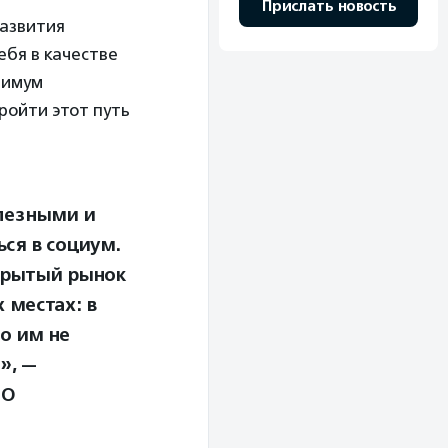
Прислать новость
развития
ебя в качестве
нимум
ройти этот путь
олезными и
ся в социум.
ткрытый рынок
 местах: в
то им не
», —
НО