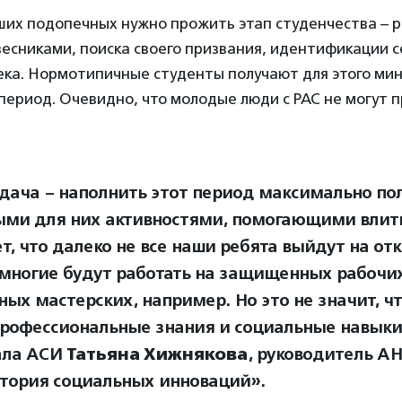
ших подопечных нужно прожить этап студенчества – 
есниками, поиска своего призвания, идентификации с
века. Нормотипичные студенты получают для этого ми
ериод. Очевидно, что молодые люди с РАС не могут п
дача – наполнить этот период максимально п
ми для них активностями, помогающими влить
ет, что далеко не все наши ребята выйдут на о
 многие будут работать на защищенных рабочих
ных мастерских, например. Но это не значит, ч
рофессиональные знания и социальные навыки
ала АСИ
Татьяна Хижнякова
, руководитель А
тория социальных инноваций».