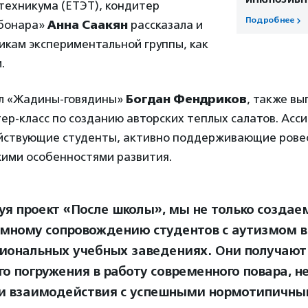
техникума (ЕТЭТ), кондитер
Подробнее
рбонара»
Анна Саакян
рассказала и
икам экспериментальной группы, как
.
л «Жадины-говядины»
Богдан Фендриков
, также вы
ер-класс по созданию авторских теплых салатов. Асс
йствующие студенты, активно поддерживающие ровес
жими особенностями развития.
уя проект «После школы», мы не только создае
емному сопровождению студентов с аутизмом в
иональных учебных заведениях. Они получают
о погружения в работу современного повара, не
и взаимодействия с успешными нормотипичн