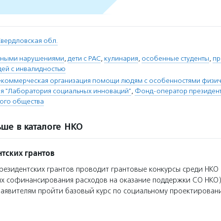
вердловская обл.
льными нарушениями
,
дети с РАС
,
кулинария
,
особенные студенты
,
пр
дей с инвалидностью
екоммерческая организация помощи людям с особенностями физич
ия "Лаборатория социальных инноваций"
,
Фонд-оператор президент
ого общества
ше в каталоге НКО
тских грантов
езидентских грантов проводит грантовые конкурсы среди НКО 
ях софинансирования расходов на оказание поддержки СО НКО)
заявителям пройти базовый курс по социальному проектирован