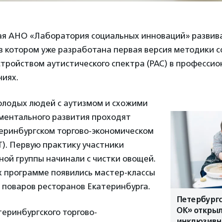
ая АНО «Лаборатория социальных инноваций» развив
 в котором уже разработана первая версия методики 
стройством аутистического спектра (РАС) в професси
ниях.
олодых людей с аутизмом и схожими
ментального развития проходят
теринбургском торгово-экономическом
). Первую практику участники
ой группы начинали с чистки овощей.
 их программе появились мастер-классы
 поваров ресторанов Екатеринбурга.
Петербург
ОК» откры
еринбургского торгово-
инклюзивн