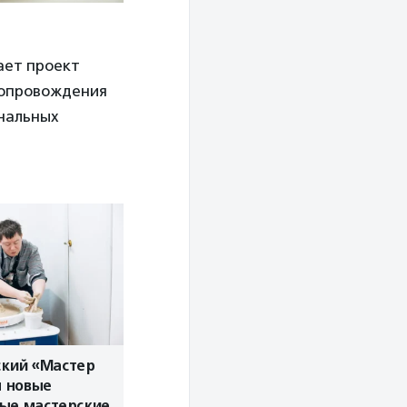
ает проект
сопровождения
ональных
ский «Мастер
л новые
ые мастерские