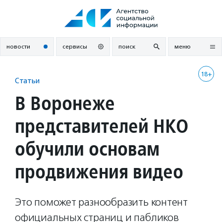
Перейти
к
содержанию
новости
сервисы
поиск
меню
18+
Статьи
В Воронеже
представителей НКО
обучили основам
продвижения видео
Это поможет разнообразить контент
официальных страниц и пабликов