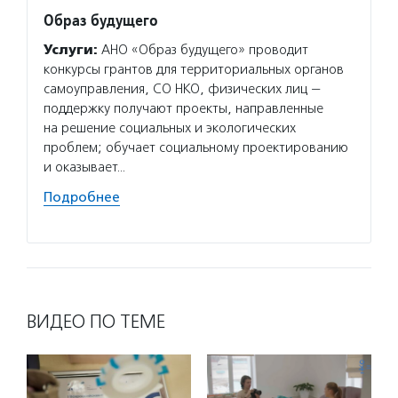
Образ будущего
Ворон
Услуги:
АНО «Образ будущего» проводит
Услуг
конкурсы грантов для территориальных органов
«Ворон
самоуправления, СО НКО, физических лиц —
профес
поддержку получают проекты, направленные
юриста
на решение социальных и экологических
проект
проблем; обучает социальному проектированию
НКО ко
и оказывает…
и ково
и…
Подробнее
Подро
ВИДЕО ПО ТЕМЕ