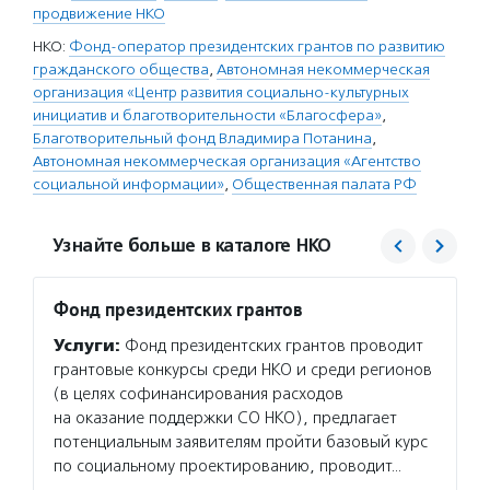
продвижение НКО
НКО:
Фонд-оператор президентских грантов по развитию
гражданского общества
,
Автономная некоммерческая
организация «Центр развития социально-культурных
инициатив и благотворительности «Благосфера»
,
Благотворительный фонд Владимира Потанина
,
Автономная некоммерческая организация «Агентство
социальной информации»
,
Общественная палата РФ
Узнайте больше в каталоге НКО
Фонд президентских грантов
Центр
проек
Услуги:
Фонд президентских грантов проводит
«Благ
грантовые конкурсы среди НКО и среди регионов
Услуг
(в целях софинансирования расходов
для то
на оказание поддержки СО НКО), предлагает
в благ
потенциальным заявителям пройти базовый курс
об орг
по социальному проектированию, проводит…
и неко