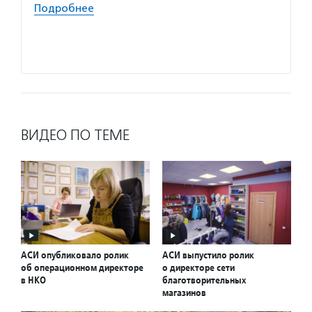
Подробнее
проход
органи
Подро
ВИДЕО ПО ТЕМЕ
АСИ опубликовало ролик
АСИ выпустило ролик
об операционном директоре
о директоре сети
в НКО
благотворительных
магазинов