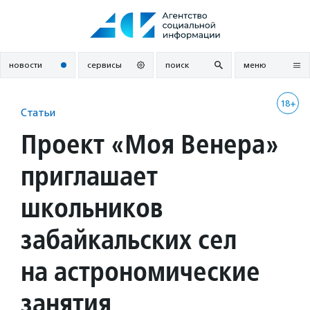
Перейти
к
содержанию
новости
сервисы
поиск
меню
18+
Статьи
Проект «Моя Венера»
приглашает
школьников
забайкальских сел
на астрономические
занятия