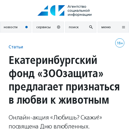
Перейти
к
содержанию
новости
сервисы
поиск
меню
18+
Статьи
Екатеринбургский
фонд «ЗООзащита»
предлагает признаться
в любви к животным
Онлайн-акция «Любишь? Скажи!»
посвящена Дню влюбленных.