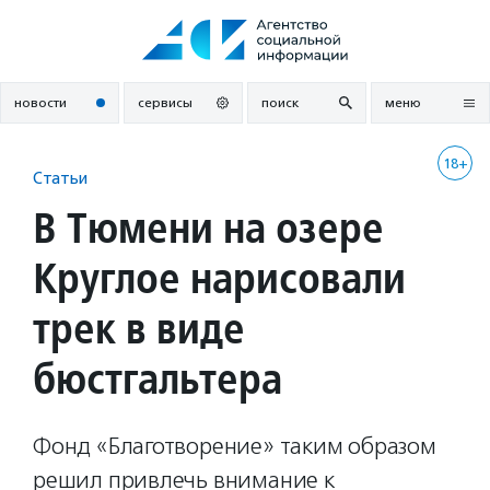
Перейти
к
содержанию
новости
сервисы
поиск
меню
18+
Статьи
В Тюмени на озере
Круглое нарисовали
трек в виде
бюстгальтера
Фонд «Благотворение» таким образом
решил привлечь внимание к