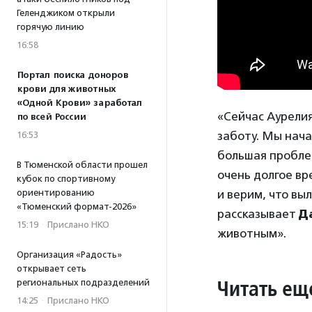
Геленджиком открыли
горячую линию
16:58
Портал поиска доноров
крови для животных
«Одной Крови» заработал
«Сейчас Аурелия
по всей России
заботу. Мы нач
16:53
большая проблем
В Тюменской области прошел
очень долгое вр
кубок по спортивному
ориентированию
и верим, что вы
«Тюменский формат-2026»
рассказывает
Д
15:19
·
Прислано НКО
животным».
Организация «Радость»
открывает сеть
Читать ещ
региональных подразделений
14:25
·
Прислано НКО