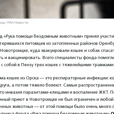
ид / РИА Новости
д «Рука помощи бездомным животным» принял участи
терявшихся питомцев из затопленных районов Оренбу
 Новотроицке, куда эвакуировали кошек и собак спаса
ь и вакцинировать. Всего специалисты фонда помогл
 с собой в Пензу трех кошек с тяжелейшими травмами
ема кошек из Орска — это респираторные инфекции: к
друга, а потом тяжело болеют. Самые распространенн
это инвазия паразитами-клещами и воспаление ЖКТ. П
енный приют в Новотроицке не был ограничен и любо
енных животных — от этой помощи было очень много 
рудница фонда «Рука помощи бездомным животным»
О