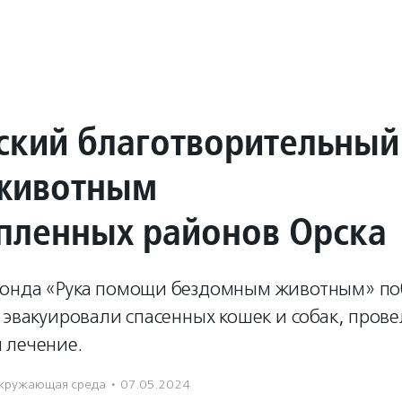
ский благотворительны
животным
опленных районов Орска
онда «Рука помощи бездомным животным» по
 эвакуировали спасенных кошек и собак, пров
 лечение.
кружающая среда
·
07.05.2024