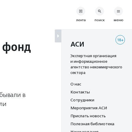
лента
поиск
меню
18+
й фонд
АСИ
Экспертная организация
и информационное
агентство некоммерческого
сектора
О нас
Контакты
бывали в
Сотрудники
ели
Мероприятия АСИ
Прислать новость
Полезная библиотека
Наши издания