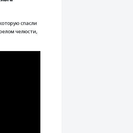
 которую спасли
ерелом челюсти,