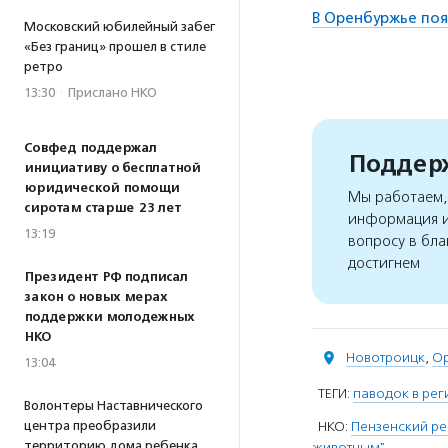
В Оренбуржье поя
Московский юбилейный забег
«Без границ» прошел в стиле
ретро
13:30
·
Прислано НКО
Совфед поддержал
Поддерж
инициативу о бесплатной
юридической помощи
Мы работаем, 
сиротам старше 23 лет
информация и
13:19
вопросу в бла
достигнем
Президент РФ подписал
закон о новых мерах
поддержки молодежных
НКО
Новотроицк
,
Ор
13:04
ТЕГИ:
паводок в рег
Волонтеры Наставнического
центра преобразили
НКО:
Пензенский р
территорию дома ребенка
животным"