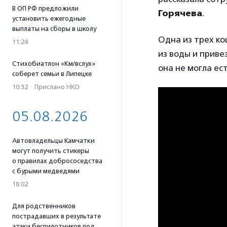
В ОП РФ предложили
Горячева
.
установить ежегодные
выплаты на сборы в школу
Одна из трех ко
11:24
из воды и приве
Стихобиатлон «Км/вслух»
она не могла ес
соберет семьи в Липецке
10:32
·
Прислано НКО
05.08.2026
Автовладельцы Камчатки
могут получить стикеры
о правилах добрососедства
с бурыми медведями
18:02
Для родственников
пострадавших в результате
атаки беспилотников под