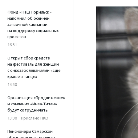
Фонд «Наш Норильск»
напомнил об осенней
заявочной кампании
на поддержку социальных
проектов
16:31
Открыт сбор средств
на фестиваль для женщин
с онкозаболеваниями «Еще
краше в танце»
14:50
Организация «Продвижение»
и компания «Инва-Титан»
будут сотрудничать
13:30
·
Прислано НКО
Пенсионеры Самарской
области освоят правила