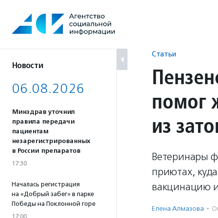
Перейти
к
содержанию
Статьи
Новости
Пензен
06.08.2026
помог 
Минздрав уточнил
из зат
правила передачи
пациентам
незарегистрированных
в России препаратов
Ветеринары ф
17:30
приютах, куда
Началась регистрация
вакцинацию и
на «Добрый забег» в парке
Победы на Поклонной горе
Елена Алмазова
·
О
17:00