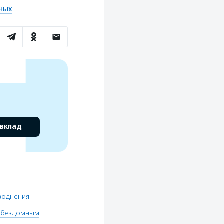
тных
 вклад
воднения
и бездомным