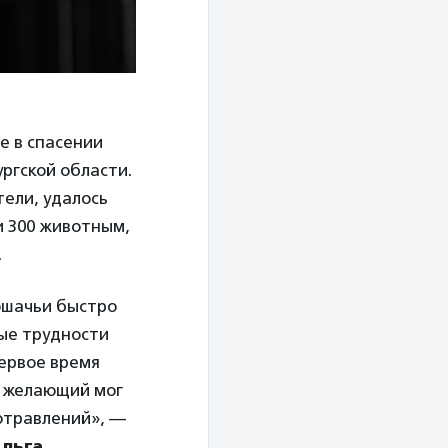
е в спасении
ргской области.
тели, удалось
и 300 животным,
.
ошачьи быстро
ые трудности
ервое время
й желающий мог
отравлений», —
льга