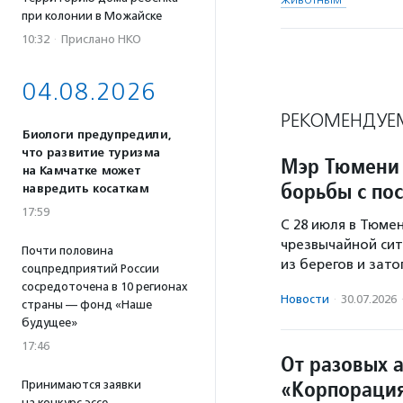
при колонии в Можайске
10:32
·
Прислано НКО
04.08.2026
РЕКОМЕНДУЕ
Биологи предупредили,
что развитие туризма
Мэр Тюмени 
на Камчатке может
борьбы с по
навредить косаткам
17:59
С 28 июля в Тюме
чрезвычайной сит
Почти половина
из берегов и зат
соцпредприятий России
сосредоточена в 10 регионах
Новости
·
30.07.2026
страны — фонд «Наше
будущее»
17:46
От разовых а
«Корпорация
Принимаются заявки
на конкурс эссе