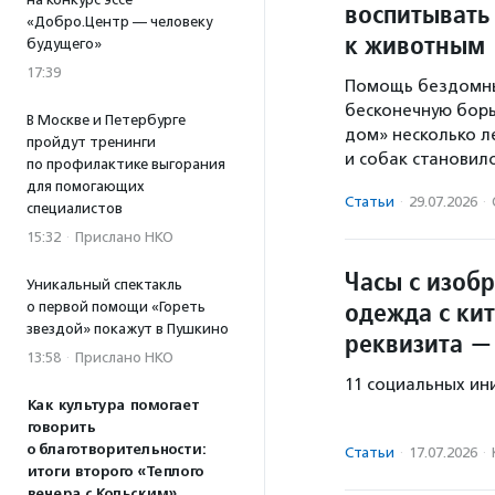
воспитывать
«Добро.Центр — человеку
к животным
будущего»
17:39
Помощь бездомны
бесконечную бор
В Москве и Петербурге
дом» несколько л
пройдут тренинги
и собак становил
по профилактике выгорания
для помогающих
Статьи
·
29.07.2026
·
специалистов
15:32
·
Прислано НКО
Часы с изоб
Уникальный спектакль
одежда с ки
о первой помощи «Гореть
звездой» покажут в Пушкино
реквизита —
13:58
·
Прислано НКО
11 социальных ин
Как культура помогает
говорить
о благотворительности:
Статьи
·
17.07.2026
·
итоги второго «Теплого
вечера с Кольским»