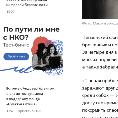
цифровой безопасности
13:27
Фото: Максим Богодв
Пензенский фон
брошенных и по
За четыре дня в
многих подлечит
а также забрали
«Главная пробл
заражают друг 
Встреча с Андреем Ургантом
стала лотом аукциона
среди собак — 
в поддержку фонда
доступ во врем
«Бумажная птица»
покормить спас
11:45
·
Прислано НКО
рассказала сот