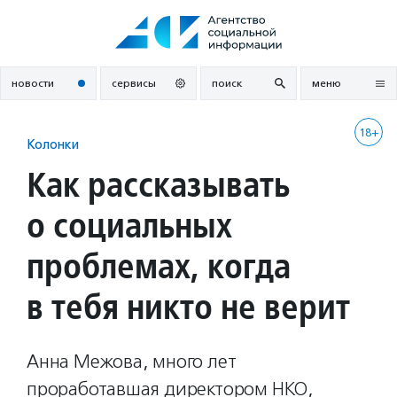
Перейти
к
содержанию
новости
сервисы
поиск
меню
18+
Колонки
Как рассказывать
о социальных
проблемах, когда
в тебя никто не верит
Анна Межова, много лет
проработавшая директором НКО,